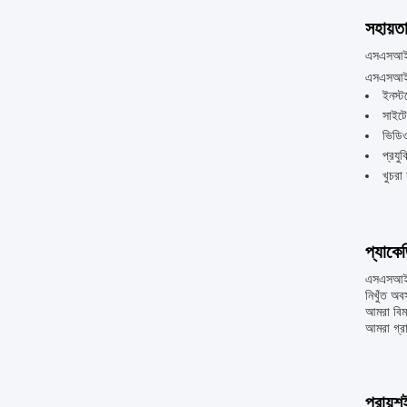
সহায়ত
এসএসআই এ
এসএসআই এয
ইনস্ট
সাইটে
ভিডিও
প্রযু
খুচরা 
প্যাকে
এসএসআই এয
নিখুঁত অব
আমরা বিমা
আমরা গ্র
প্রায়শ