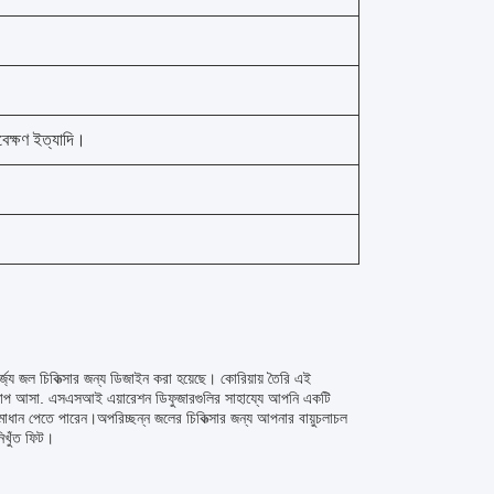
াবেক্ষণ ইত্যাদি।
জ্য জল চিকিত্সার জন্য ডিজাইন করা হয়েছে। কোরিয়ায় তৈরি এই
্চি মাপ আসা. এসএসআই এয়ারেশন ডিফুজারগুলির সাহায্যে আপনি একটি
 সমাধান পেতে পারেন।অপরিচ্ছন্ন জলের চিকিত্সার জন্য আপনার বায়ুচলাচল
নিখুঁত ফিট।