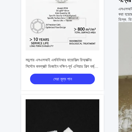
পণ্যের 
এসএসআই এয
করা হয়েছ
ডিস্ক. ডি
মডুলার এসএসআই এমবিবিআর বায়োফিল্ম রিঅ্যাক্টর
সিস্টেম কমপ্যাক্ট ডিজাইন দক্ষিণ-পূর্ব এশিয়ার শিল্প বর্জ্য
জলের জন্য দ্রুত উপনিবেশ
সেরা মূল্য পান