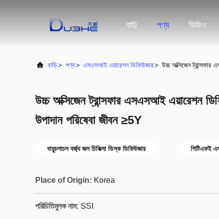
বাড়ি
পণ্য
ভিডিও
বাড়ি
>
পণ্য
>
এসএসআই এয়ারেশন ডিফিউজার
>
উচ্চ অক্সিজেন ট্রান্সফ
উচ্চ অক্সিজেন ট্রান্সফার এসএসআই এয়ারেশন 
উপাদান পরিষেবা জীবন ≥5Y
বায়ুচলাচল বর্জ্য জল চিকিত্সা ডিস্ক ডিফিউজার
পিটিএফই এস
Place of Origin:
Korea
পরিচিতিমুলক নাম:
SSI