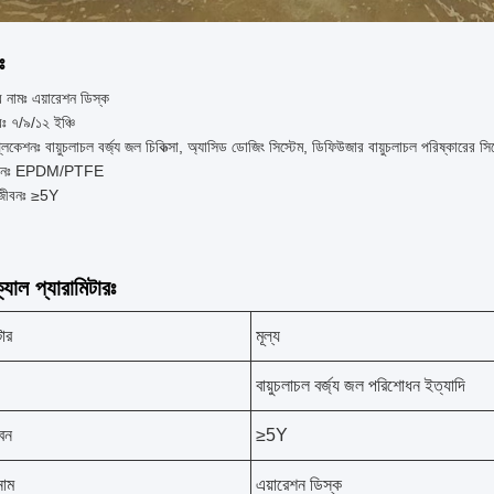
ঃ
র নামঃ এয়ারেশন ডিস্ক
 ৭/৯/১২ ইঞ্চি
্লিকেশনঃ বায়ুচলাচল বর্জ্য জল চিকিত্সা, অ্যাসিড ডোজিং সিস্টেম, ডিফিউজার বায়ুচলাচল পরিষ্কারের সি
দানঃ EPDM/PTFE
 জীবনঃ ≥5Y
যাল প্যারামিটারঃ
টার
মূল্য
বায়ুচলাচল বর্জ্য জল পরিশোধন ইত্যাদি
বন
≥5Y
নাম
এয়ারেশন ডিস্ক