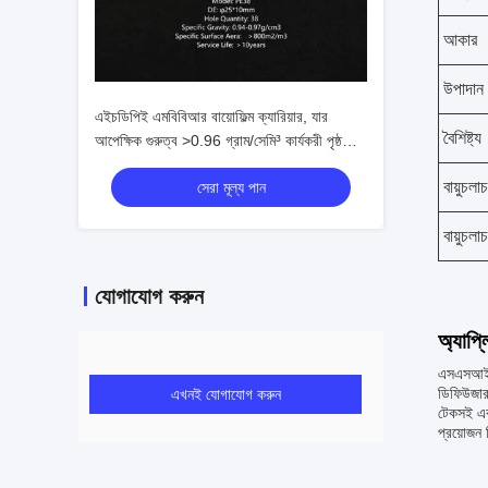
আকার
উপাদান
এইচডিপিই এমবিবিআর বায়োফিল্ম ক্যারিয়ার, যার
বৈশিষ্ট্য
আপেক্ষিক গুরুত্ব >0.96 গ্রাম/সেমি³ কার্যকরী পৃষ্ঠ
>500 ㎡/মি³ এবং শূন্যতা অনুপাত >95%, যা বর্জ্য
বায়ুচলা
সেরা মূল্য পান
জল শোধনের জন্য ব্যবহৃত হয়
বায়ুচলা
যোগাযোগ করুন
অ্যাপ্
এসএসআই এয
ডিফিউজারগ
এখনই যোগাযোগ করুন
টেকসই এবং
প্রয়োজন 