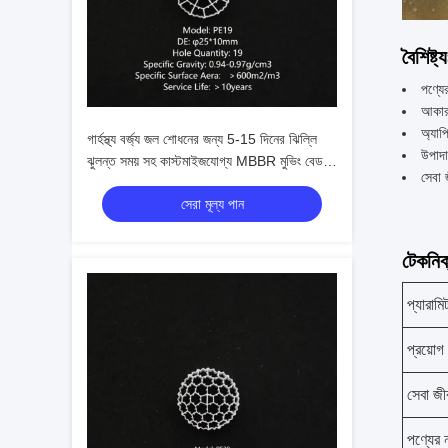
বৈশিষ্ট্য
পণ্যে
আকারঃ
অ্যাপ
গার্হস্থ্য বর্জ্য জল শোধনের জন্য 5-15 দিনের ঝিল্লি
উপা
ঝুলন্ত সময় সহ কাস্টমাইজযোগ্য MBBR মুভিং বেড
সেবা
বায়োফিল্ম রিয়্যাক্টর
সেরা মূল্য পান
টেকনিক্
প্যারামি
প্রয়োগ
সেবা জী
পণ্যের 