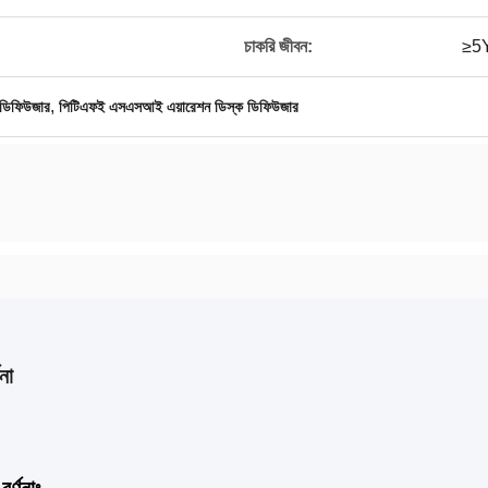
চাকরি জীবন:
≥5
,
্ক ডিফিউজার
পিটিএফই এসএসআই এয়ারেশন ডিস্ক ডিফিউজার
না