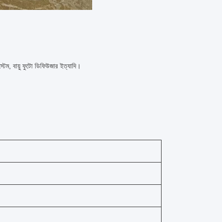
স্টেম, বায়ু ফুটো ডিফিউজার ইত্যাদি।