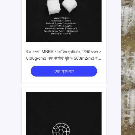
উচ্চ দক্ষতা MBBR বায়োফিল্ম ক্যারিয়ার, নির্দিষ্ট ওজন >
0.96g/cm3 এবং কার্যকর পৃষ্ঠ > 500m2/m3 বর্জ্য
জল চিকিত্সার জন্য
সেরা মূল্য পান