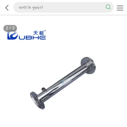
2
/
3