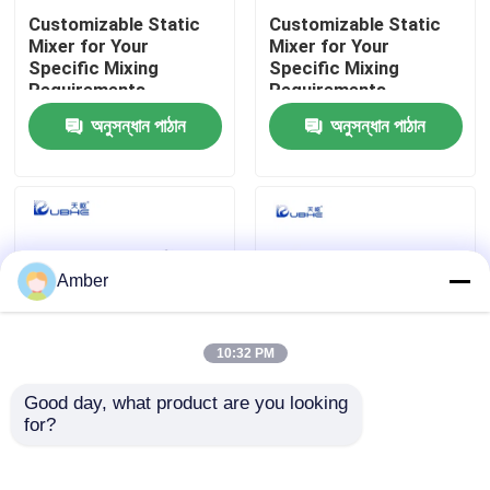
Customizable Static
Customizable Static
Mixer for Your
Mixer for Your
আমাদের সম্পর্কে
Specific Mixing
Specific Mixing
Requirements
Requirements
অনুসন্ধান পাঠান
অনুসন্ধান পাঠান
কারখানা ভ্রমণ
মান নিয়ন্ত্রণ
যোগাযোগ করুন
Amber
খবর
10:32 PM
Good day, what product are you looking 
এমনকি চ্যালেঞ্জিং সান্দ্রতা
রাসায়নিক বিক্রিয়ার নির্ভুলতার
ব্লগ
for?
অনুপাত বা কম প্রবাহের অবস্থার
জন্য অবিচ্ছিন্ন
সাথে আমাদের স্ট্যাটিক
হোমোজিনাইজেশন: আমাদের
মিক্সারগুলির সাথে সম্পূর্ণ
স্ট্যাটিক মিশুক আবিষ্কার করুন
উদ্ধৃতির জন্য আবেদন