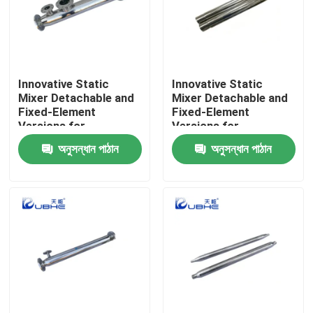
Innovative Static
Innovative Static
Mixer Detachable and
Mixer Detachable and
Fixed-Element
Fixed-Element
Versions for
Versions for
Customizable Surface
Customizable Surface
অনুসন্ধান পাঠান
অনুসন্ধান পাঠান
Treatment
Treatment
বাড়ি
পণ্য
ভিডিও