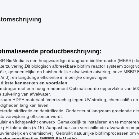
tomschrijving
timaliseerde productbeschrijving:
R BioMedia is een hoogwaardige draagbare biofilmreactor (MBBR) di
terzuivering.Dit biologisch afbreekbare biofilm reactor systeem zorgt v
iële, gemeentelijke en huishoudelijke afvalwaterzuivering, onze MBBR
m3), en langdurige efficiëntie in moeilijke omgevingen.
rijkste kenmerken en voordelen
ilmdrager met een hoog rendement Optimaliseerde oppervlakte van 50
e zuivering van afvalwater.
aam HDPE-materiaal ️ Veerkrachtig tegen UV-straling, chemicaliën en s
digheden lang kan leven.
terde nitrificatie en denitrificatie ️ Ondersteunt langzaam groeiende ni
stofverwijdering efficiënter wordt.
lair en lichtgewicht ontwerp ️ Gemakkelijk te installeren en te mont
 pH-toleranties (5-15) ️ Aanpasbaar aan verschillende afvalwatercompos
uvriendelijk en chemischvrij ️ Gebruikt natuurlijke biofilmprocessen om
sche specificaties (MBBR BioMedia)