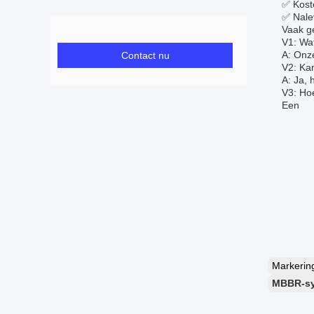
✅ Koste
✅ Nalev
Vaak g
V1: Wa
A: Onz
Contact nu
V2: Ka
A: Ja, 
V3: Hoe
Een
Markeri
MBBR-sy