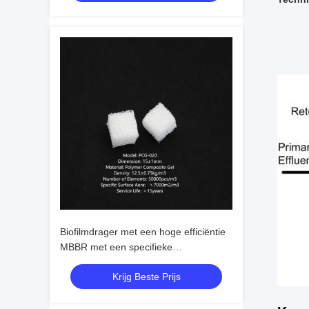
Biofilmdrager met een hoge efficiëntie
MBBR met een specifieke
zwaartekracht > 0,96 g/cm3 en een
Krijg Beste Prijs
efficiënt oppervlak > 500 m2/m3 voor
afvalwaterzuivering