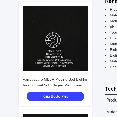
Kenm
Pro
Mate
Mem
pH:
Toep
Effi
Mult
Biol
Bio
Mate
Hoog
Aanpasbare MBBR Moving Bed Biofilm
Reactor met 5-15 dagen Membraan
Tech
Hangtijd voor Huishoudelijk
Krijg Beste Prijs
Afvalwaterzuivering
Prod
Mater