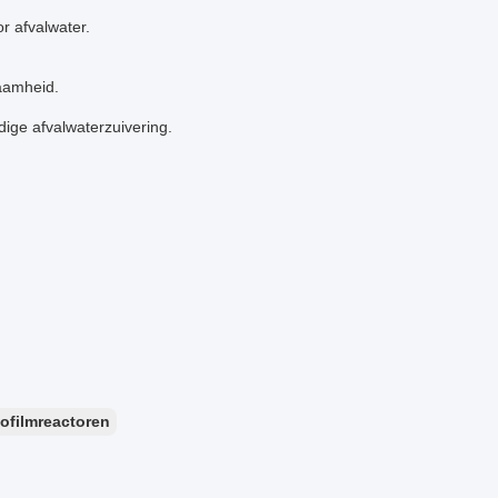
r afvalwater.
aamheid.
dige afvalwaterzuivering.
ofilmreactoren