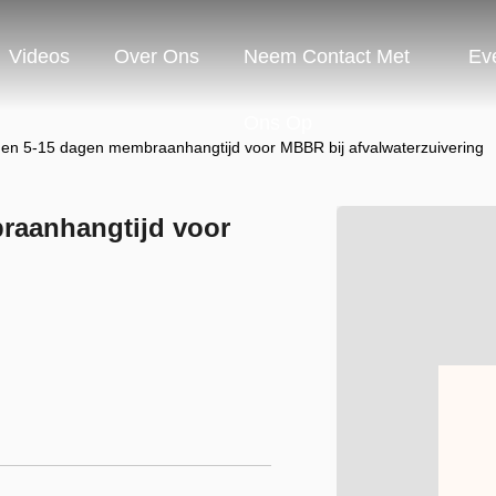
Videos
Over Ons
Neem Contact Met
Ev
Ons Op
n 5-15 dagen membraanhangtijd voor MBBR bij afvalwaterzuivering
raanhangtijd voor