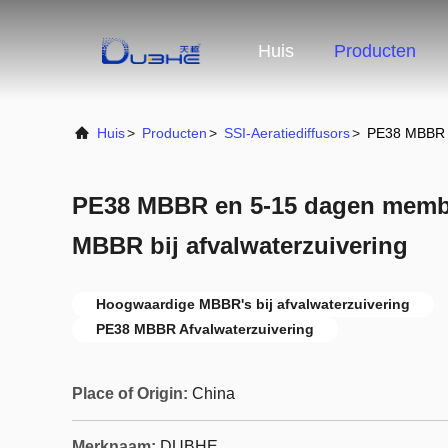
Huis
Producten
Huis
>
Producten
>
SSI-Aeratiediffusors
>
PE38 MBBR e
PE38 MBBR en 5-15 dagen memb
MBBR bij afvalwaterzuivering
Hoogwaardige MBBR's bij afvalwaterzuivering
PE38 MBBR Afvalwaterzuivering
Place of Origin:
China
Merknaam:
DUBHE