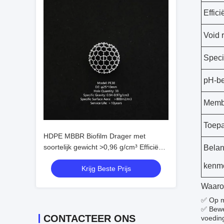
Effic
Void r
Speci
pH-be
Memb
Toep
HDPE MBBR Biofilm Drager met
soortelijk gewicht >0,96 g/cm³ Efficiënt
Belan
oppervlak >500 m²/m³ en porositeit
kenm
Krijg Beste Prijs
>95% voor afvalwaterzuivering
Waaro
✅ Op m
✅ Bewe
CONTACTEER ONS
voeding