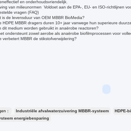
neffectief en onderhoudsvriendelijk.
ing van milieunormen ️ Voldoet aan de EPA-, EU- en ISO-richtlijnen voo
estelde vragen (FAQ)
t is de levensduur van OEM MBBR BioMedia?
e HDPE MBBR dragers duren 10+ jaar vanwege hun superieure duurz
n dit medium worden gebruikt in anaërobe reactoren?
het ondersteunt zowel aerobe als anaërobe biofilmprocessen voor volle
 verbetert MBBR de stikstofverwijdering?
ngen：
Industriële afvalwaterzuivering MBBR-systeem
HDPE-bi
steem energiebesparing