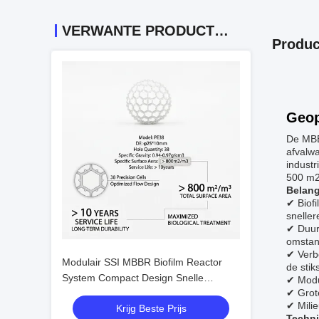
VERWANTE PRODUCTEN
Produc
Geop
De MBB
afvalwa
industr
500 m2/
Belang
✔ Biof
sneller
✔ Duurz
omstan
✔ Verbe
Modulair SSI MBBR Biofilm Reactor
de stik
System Compact Design Snelle
✔ Modu
✔ Grote
kolonisatie voor industrieel afvalwater
✔ Milie
Krijg Beste Prijs
in Zuidoost-Azië
Techni