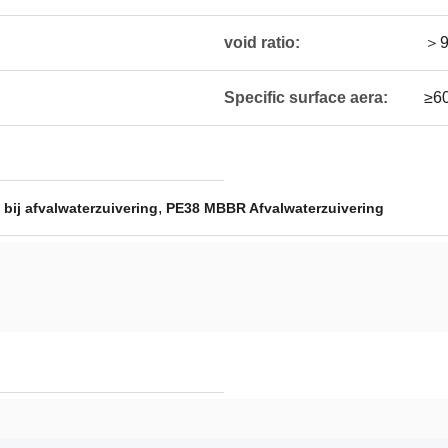
void ratio:
＞9
Specific surface aera:
≥6
,
ij afvalwaterzuivering
PE38 MBBR Afvalwaterzuivering