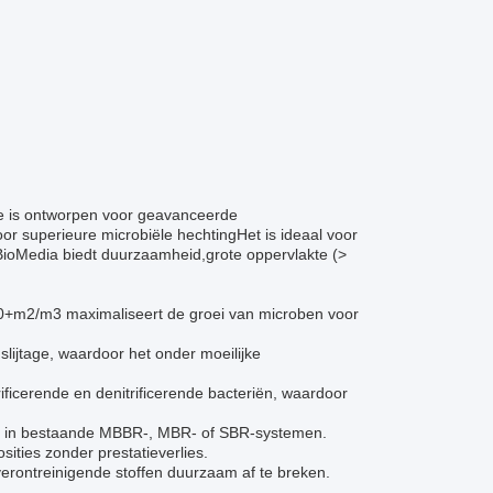
e is ontworpen voor geavanceerde
oor superieure microbiële hechtingHet is ideaal voor
 BioMedia biedt duurzaamheid,grote oppervlakte (>
0+m2/m3 maximaliseert de groei van microben voor
lijtage, waardoor het onder moeilijke
trificerende en denitrificerende bacteriën, waardoor
eren in bestaande MBBR-, MBR- of SBR-systemen.
ities zonder prestatieverlies.
 verontreinigende stoffen duurzaam af te breken.