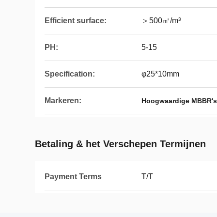
Efficient surface:
＞500㎡/m³
PH:
5-15
Specification:
φ25*10mm
Markeren:
Hoogwaardige MBBR's b
Betaling & het Verschepen Termijnen
Payment Terms
T/T