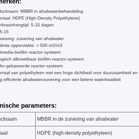
erken:
ductnaam: MBBR in afvalwaterbehandeling
riaal: HDPE (High-Density Polyethylene)
braanhangtijd: 5-15 dagen
 5-15
assing: zuivering van afvalwater
ciënte oppervlakte: > 500 m2/m3
imedia-biofilm-reactor-systeem
ogisch afbreekbaar biofilm-reactor-systeem
film-gebaseerde reactor-systeem
riaal van polyethyleen met een hoge dichtheid voor duurzaamheid en
-efficiënte afvalwaterzuivering voor een betere waterkwaliteit
nische parameters:
uctnaam
MBBR in de zuivering van afvalwater
iaal
HDPE (high-density polyethyleen)