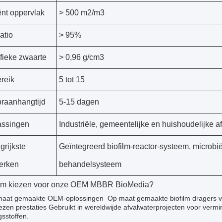
iënt oppervlak
> 500 m2/m3
atio
> 95%
fieke zwaarte
> 0,96 g/cm3
reik
5 tot 15
raanhangtijd
5-15 dagen
assingen
Industriële, gemeentelijke en huishoudelijke a
grijkste
Geïntegreerd biofilm-reactor-systeem, microbië
erken
behandelsysteem
m kiezen voor onze OEM MBBR BioMedia?
aat gemaakte OEM-oplossingen ️ Op maat gemaakte biofilm dragers vo
zen prestaties Gebruikt in wereldwijde afvalwaterprojecten voor verm
sstoffen.