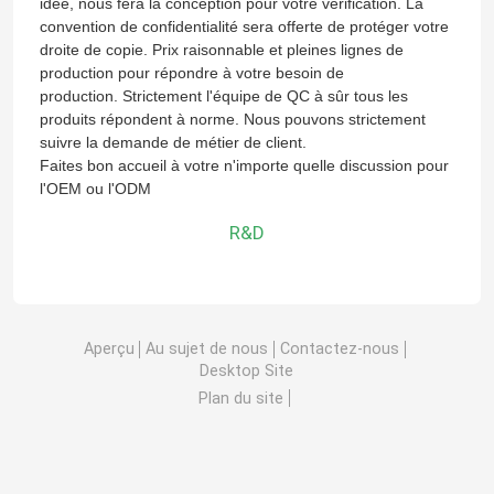
idée, nous fera la conception pour votre vérification. La
Good day, what product are you looking 
convention de confidentialité sera offerte de protéger votre
for?
droite de copie. Prix raisonnable et pleines lignes de
Diffuseur d'air de bulle
production pour répondre à votre besoin de
production. Strictement l'équipe de QC à sûr tous les
produits répondent à norme. Nous pouvons strictement
Machine de déshydratation des boues
suivre la demande de métier de client.
Faites bon accueil à votre n'importe quelle discussion pour
l'OEM ou l'ODM
épaississant d'eaux usées
R&D
Diffuseurs d'aération SSI
Séparateur de solide-liquide
Remplisseur de traitement de l'eau
Bioréacteur de membrane
Photo