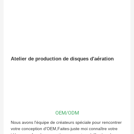
À propos de nous
Visite d'usine
Contrôle de qualité
Atelier de production de disques d'aération
Contactez-nous
Nouvelles
Blog
OEM/ODM
Nous avons l'équipe de créateurs spéciale pour rencontrer
4:20 AM
votre conception d'OEM,
Faites-juste moi connaître votre
Demandez une citation