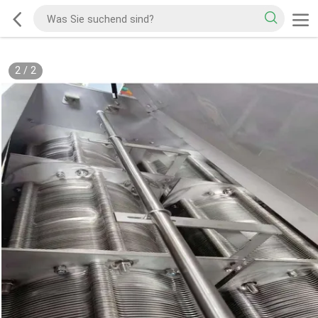
2
/
2