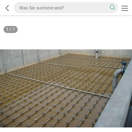
1
/
1