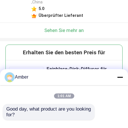
,China
5.0
Überprüfter Lieferant
Sehen Sie mehr an
Erhalten Sie den besten Preis für
Feinblase-Disk-Diffusor für
Lüftungssysteme in kommunalen
Amber
und industriellen
Wasserreinigungsbetrieben
1:01 AM
Good day, what product are you looking 
Fortsetzen
for?