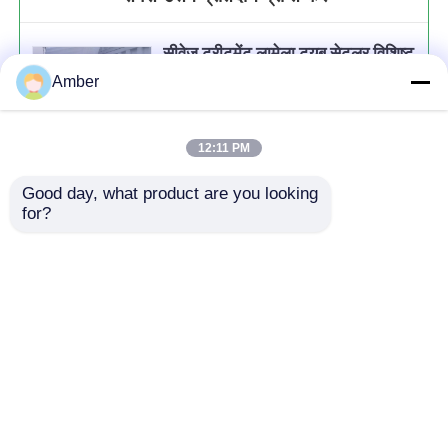
सीवेज ट्रीटमेंट लामेला ट्यूब सेटलर विशिष्ट
गुरुत्वाकर्षण 0.92 मोल्डिंग आकार
Amber
1000×1000×866
12:11 PM
Good day, what product are you looking 
जारी रखें
for?
अनुशंसित उत्पाद
होम
हमारे बारे में
हमसे संपर्क करें
Desktop Site
साइटमैप
गोपनीयता नीति