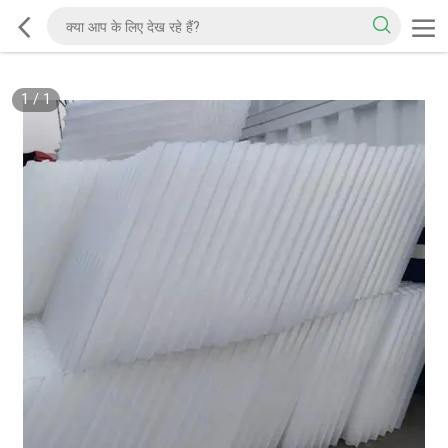
1
/
1