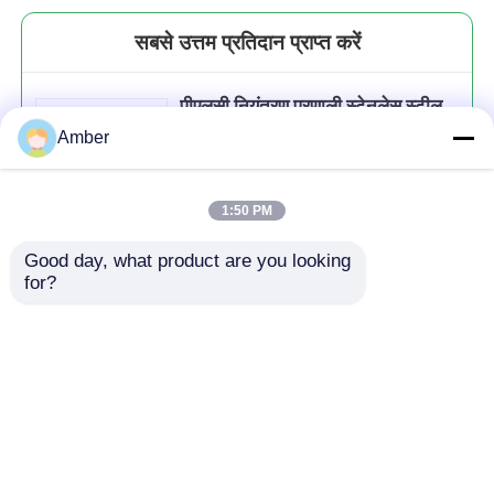
सबसे उत्तम प्रतिदान प्राप्त करें
पीएलसी नियंत्रण प्रणाली स्टेनलेस स्टील
सामग्री के साथ अर्ध-स्वचालित फिल्टर
Amber
प्रेस
1:50 PM
Good day, what product are you looking 
जारी रखें
for?
अनुशंसित उत्पाद
होम
हमारे बारे में
हमसे संपर्क करें
Desktop Site
साइटमैप
गोपनीयता नीति