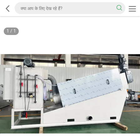
1
/
1