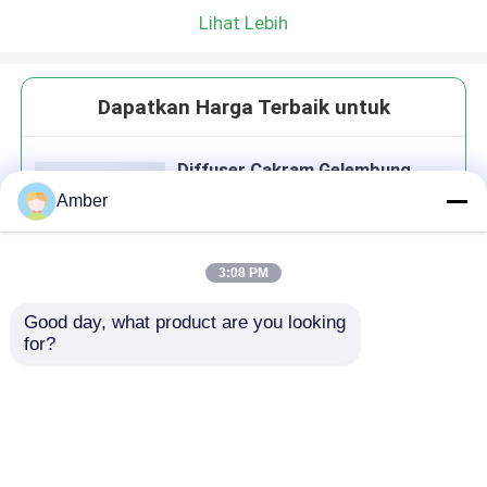
Lihat Lebih
Dapatkan Harga Terbaik untuk
Diffuser Cakram Gelembung
Halus untuk Transfer Oksigen
Amber
Optimal dan Efisiensi Aerasi di
Instalasi Pengolahan Air Limbah
3:08 PM
Good day, what product are you looking 
Terus
for?
Rekomendasi Produk