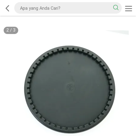
2
/
3