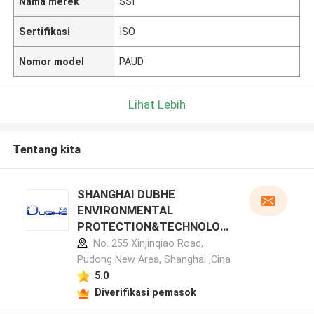
Nama merek
SSI
Sertifikasi
ISO
Nomor model
PAUD
Lihat Lebih
Tentang kita
SHANGHAI DUBHE
ENVIRONMENTAL
PROTECTION&TECHNOLOG
Y CO.,LTD profil pabrikan
No. 255 Xinjinqiao Road,
Pudong New Area, Shanghai ,Cina
5.0
Diverifikasi pemasok