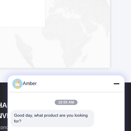
Amber
10:55 AM
HANGHAI DUBHE
NVIRONMENTAL
Good day, what product are you looking 
for?
ROTECTION&TECHNOLOGY
concentriamo sulla fornitura di attrezzature e