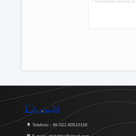
Telefono：86-021-80510158