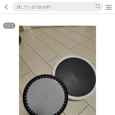
1
/
1