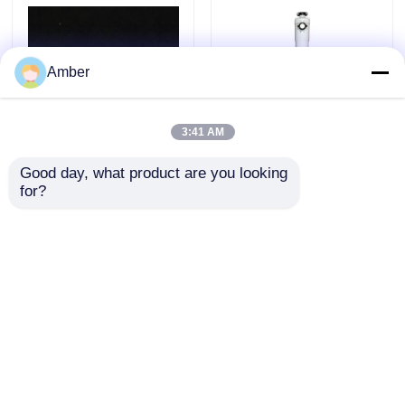
Amber
3:41 AM
Good day, what product are you looking 
폐수 처리용 HDPE MBBR
UF 가습기물 처리 공장 기름
for?
바이오 필름 운반기, PH 범
추출 장비 공장
위 5-15 높은 특수 중력과
빈도 비율
문의 보내기
문의 보내기
홈
사이트맵
연락처
Desktop Site
사이트맵
사생활 보호 정책