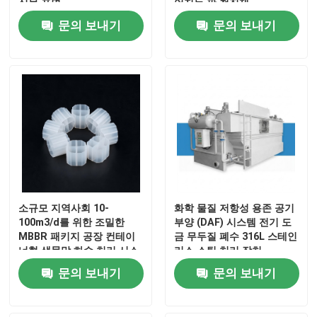
식물 표면
어지는 판 청징제
문의 보내기
문의 보내기
소규모 지역사회 10-
화학 물질 저항성 용존 공기
100m3/d를 위한 조밀한
부양 (DAF) 시스템 전기 도
MBBR 패키지 공장 컨테이
금 무두질 폐수 316L 스테인
너형 생물막 하수 처리 시스
리스 스틸 처리 장치
템
문의 보내기
문의 보내기