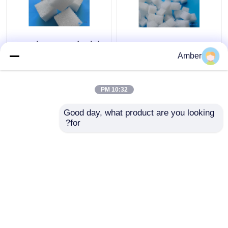
PCG Polymer
حامل های زیستی ژل
Composite Gel
کامپوزیت پلیمری پرکننده
Amber
Biocarriers
تصفیه آب با اندازه کوچک
Aquaporousgel سایز
بزرگ
10:32 PM
بهترین قیمت
بهترین قیمت
Good day, what product are you looking 
for?
تماس با ما
تماس با ما
بیشتر ببینید
خانه
دربارهی ما
تماس با ما
Desktop Site
نقشه سایت
سیاست حفظ حریم خصوصی