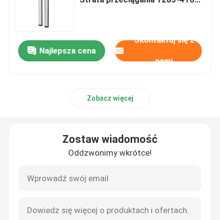
Pa dla przemysłu
Dyfuzor powietrza bąbelkowego
Skontaktuj się z
Najlepsza cena
Maszyna do odwadniania osadów
nami
Zagęszczacz ścieków
Zobacz więcej
Dyfuzory powietrzenia SSI
Zostaw wiadomość
Separator cieczy stałych
Oddzwonimy wkrótce!
Wypełniacz do uzdatniania wody
Bioreaktor membranowy