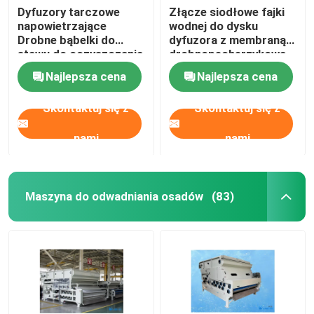
Dyfuzory tarczowe
Złącze siodłowe fajki
napowietrzające
wodnej do dysku
Drobne bąbelki do
dyfuzora z membraną
stawu do oczyszczania
drobnopęcherzykową
ścieków
Najlepsza cena
Najlepsza cena
Skontaktuj się z
Skontaktuj się z
nami
nami
Maszyna do odwadniania osadów
(83)