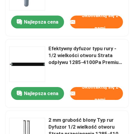
Skontaktuj się z
O nas
Najlepsza cena
nami
Wycieczka po fabryce
Efektywny dyfuzor typu rury -
Kontrola jakości
1/2 wielkości otworu Strata
odpływu 1285-4100Pa Premium
Selection
Skontaktuj się z nami
Skontaktuj się z
Aktualności
Najlepsza cena
nami
Blog
2 mm grubość błony Typ rur
Dyfuzor 1/2 wielkość otworu
Poprosić o wycenę
Strata przeciągania 1285-4100