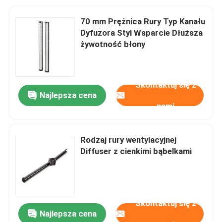
70 mm Prężnica Rury Typ Kanału
Dyfuzora Styl Wsparcie Dłuższa
żywotność błony
Skontaktuj się z
Najlepsza cena
nami
Rodzaj rury wentylacyjnej
Diffuser z cienkimi bąbelkami
Skontaktuj się z
Najlepsza cena