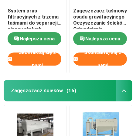
System pras
Zagęszczacz taśmowy
filtracyjnych z trzema
osadu grawitacyjnego
taśmami do separacji
Oczyszczanie ścieków
cieczy stałych
Odwadnianie
Najlepsza cena
Najlepsza cena
Skontaktuj się z
Skontaktuj się z
nami
nami
Zagęszczacz ścieków
(16)