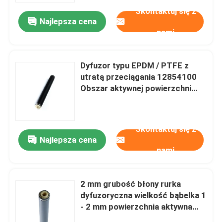
Skontaktuj się z
Najlepsza cena
nami
Dyfuzor typu EPDM / PTFE z
utratą przeciągania 12854100
Obszar aktywnej powierzchni
0,15 / 0.22
Skontaktuj się z
Najlepsza cena
nami
Dom
2 mm grubość błony rurka
Produkty
dyfuzoryczna wielkość bąbelka 1
- 2 mm powierzchnia aktywna
0,15/0,22m2
wideo