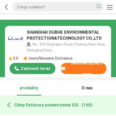
SHANGHAI DUBHE ENVIRONMENTAL
PROTECTION&TECHNOLOGY CO.,LTD
No. 255 Xinjinqiao Road, Pudong New Area,
Shanghai,Chiny
5.0
zweryfikowane Dostawca
Skontaktuj się z
Zadzwoń teraz
nami
produkty
O nas
Chiny Dyfuzory powietrzenia SSI
(168)