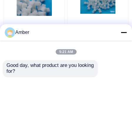
PCG Polymer
Biotransportery z żelu
Composite Gel
złożonego z polimeru
Amber
Biocarriers
kostnego o stosownym
Aquaporousgel Duży
pH 6-10 i 98%
rozmiar
porowatości
5:21 AM
Najlepsza cena
Najlepsza cena
Good day, what product are you looking 
Skontaktuj się z
Skontaktuj się z
for?
nami
nami
Zobacz więcej
Dom
O nas
Skontaktuj się z nami
Desktop Site
Sitemap
Polityka prywatności