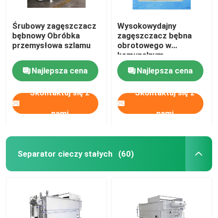
Śrubowy zagęszczacz
Wysokowydajny
bębnowy Obróbka
zagęszczacz bębna
przemysłowa szlamu
obrotowego w
komunalnym
uzdatnianiu wody
Najlepsza cena
Najlepsza cena
Skontaktuj się z
Skontaktuj się z
nami
nami
Separator cieczy stałych
(60)