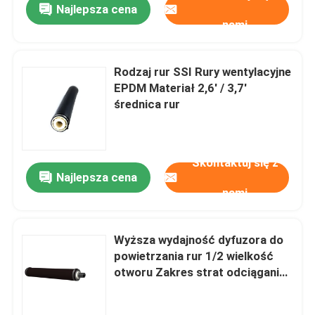
Najlepsza cena
nami
Rodzaj rur SSI Rury wentylacyjne
EPDM Materiał 2,6' / 3,7'
średnica rur
Skontaktuj się z
Najlepsza cena
nami
Wyższa wydajność dyfuzora do
powietrzania rur 1/2 wielkość
otworu Zakres strat odciągania
1285-4100 Pa