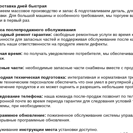
доставка дней быстрая
меем массовое производство и запас & подготавливаем деталь, дл
вки. Для большой машины и особенного требования, мы торгуем ва
и в первый раз.
аса послепродажного обслуживания
одный ремонт гарантии:
свободные ремонтные услуги во время к
анности для запасных частей и поддерживая обслуживание после к
ать наши ответственности на продукте имели дефекты.
чая время:
по получать уведомление потребителя, мы обеспечива
аж.
сные части:
необходимые запасные части снабжены вместе с прод
одная техническая подготовка:
интегративная и нормативная тр
м техническим персоналом обеспечить что они умел в регулярной
печение продуктов и их может оценить и разрешить небольшие про
едование телефона:
наша команда после-продаж позвонит по те
ронной почте во время периода гарантии для следования условий т
лемы, при необходимости.
раммное обновление:
пожизненное обслуживание системы управ
ерывные программные обновления.
уживание
инструкции места
установки доступно.