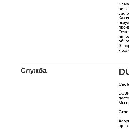
Shang
реше
сист
Как 
окру
произ
Осно
инно
обно
Shang
к бо
Служба
D
Своб
DUBH
досту
Мы п
Стро
Adop
прев