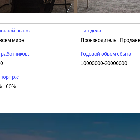
овной рынок:
Тип дела:
всем мире
Производитель , Продав
 работников:
Годовой объем сбыта:
00
10000000-20000000
порт p.c
 - 60%