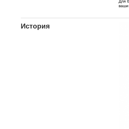
Для 
ваши 
История