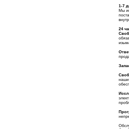
1-7 
Мы и
поста
внутр
24 ч
Своб
обяз
изым
Отве
прод
Запа
Своб
наши
обес
Иссл
элект
проб
Прог
непр
Обсл