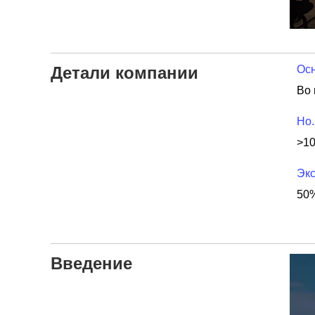
Детали компании
Осн
Во 
Но.
>1
Экс
50%
Введение