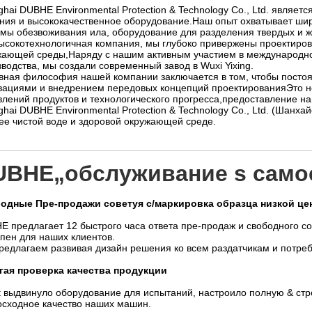
hai DUBHE Environmental Protection & Technology Co., Ltd. являе
ния и высококачественное оборудование.Наш опыт охватывает широ
емы обезвоживания ила, оборудование для разделения твердых и 
высокотехнологичная компания, мы глубоко привержены проектиров
жающей среды,Наряду с нашим активным участием в международно
водства, мы создали современный завод в Wuxi Yixing.
вная философия нашей компании заключается в том, чтобы посто
вациями и внедрением передовых концепций проектированияЭто не
влений продуктов и технологического прогресса,предоставление н
hai DUBHE Environmental Protection & Technology Co., Ltd. (Шан
лее чистой воде и здоровой окружающей среде.
UBHE
„обслуживание s само
одные Пре-продажи советуя с/маркировка образца низкой це
E предлагает 12 быстрого часа ответа пре-продаж и свободного со
пен для наших клиентов.
редлагаем развивая дизайн решения ко всем раздатчикам и потре
гая проверка качества продукции
t выдвинуло оборудование для испытаний, настроило полную & стро
осходное качество наших машин.