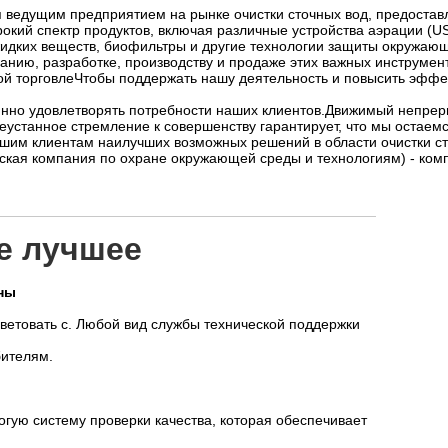
тся ведущим предприятием на рынке очистки сточных вод, предоста
кий спектр продуктов, включая различные устройства аэрации (US
жидких веществ, биофильтры и другие технологии защиты окружаю
анию, разработке, производству и продаже этих важных инструмен
й торговлеЧтобы поддержать нашу деятельность и повысить эффе
янно удовлетворять потребности наших клиентов.Движимый непре
устанное стремление к совершенству гарантирует, что мы остаем
ашим клиентам наилучших возможных решений в области очистки ст
хайская компания по охране окружающей среды и технологиям) - ко
е лучшее
ны
ветовать с. Любой вид службы технической поддержки
бителям.
гую систему проверки качества, которая обеспечивает