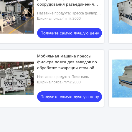
оборудования разъединения
воды твердый жидкостный
Название продукта: Пресса фильтра
пояса
Ширина пояса (mm): 2000
Получите самую лучшую цену
Мобильная машина прессы
фильтра пояса для заводов по
обработке экскреции сточной
трубы города
Название продукта: Пояс силы
тяжести пояса 3 фильтров
Ширина пояса (mm): 2000
Получите самую лучшую цену