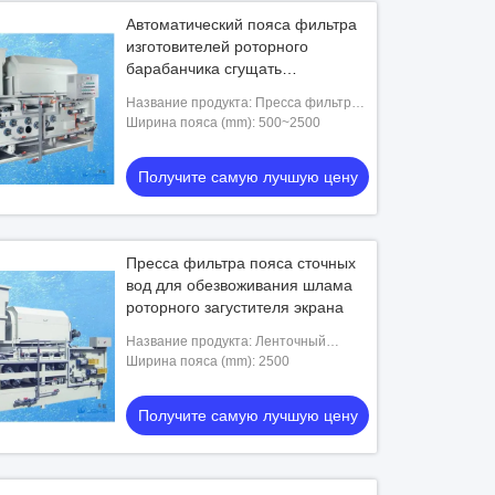
Автоматический пояса фильтра
изготовителей роторного
барабанчика сгущать
обезвоживать
Название продукта: Пресса фильтра
пояса
Ширина пояса (mm): 500~2500
Получите самую лучшую цену
Пресса фильтра пояса сточных
вод для обезвоживания шлама
роторного загустителя экрана
Название продукта: Ленточный
фильтр-пресс Вращающиеся
Ширина пояса (mm): 2500
барабанные сгустители
Получите самую лучшую цену