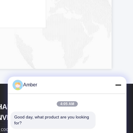
Amber
4:05 AM
HANGHAI DUBHE
NVIRONMENTAL
Good day, what product are you looking 
for?
ROTECTION&TECHNOLOGY
сосредоточены на предоставлении