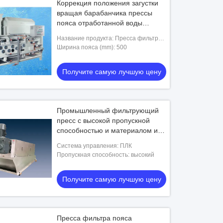
Коррекция положения загустки
вращая барабанчика прессы
пояса отработанной воды
обработки автоматическая
Название продукта: Пресса фильтра
пояса
Ширина пояса (mm): 500
Получите самую лучшую цену
Промышленный фильтрующий
пресс с высокой пропускной
способностью и материалом из
нержавеющей стали
Система управления: ПЛК
Пропускная способность: высокий
Получите самую лучшую цену
Пресса фильтра пояса