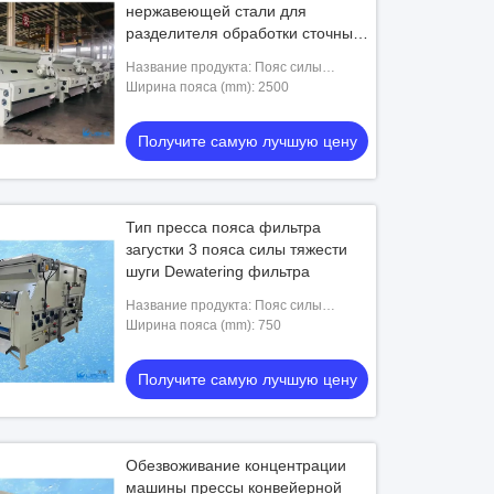
нержавеющей стали для
разделителя обработки сточных
вод твердого жидкостного
Название продукта: Пояс силы
тяжести пояса 3 фильтров
Ширина пояса (mm): 2500
Получите самую лучшую цену
Тип пресса пояса фильтра
загустки 3 пояса силы тяжести
шуги Dewatering фильтра
Название продукта: Пояс силы
тяжести пояса 3 фильтров
Ширина пояса (mm): 750
Получите самую лучшую цену
Обезвоживание концентрации
машины прессы конвейерной