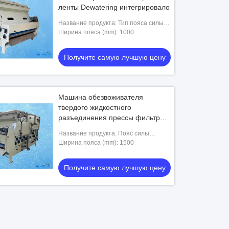
ленты Dewatering интегрировало
Название продукта: Тип пояса силы
тяжести пояса 3 фильтров
Ширина пояса (mm): 1000
стандартный
Получите самую лучшую цену
Машина обезвоживателя
твердого жидкостного
разъединения прессы фильтра
пояса шуги промышленная
Название продукта: Пояс силы
тяжести пояса 3 фильтров
Ширина пояса (mm): 1500
Получите самую лучшую цену