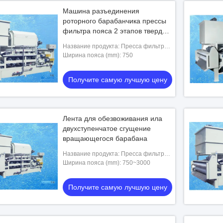
Машина разъединения
роторного барабанчика прессы
фильтра пояса 2 этапов твердая
жидкостная
Название продукта: Пресса фильтра
пояса
Ширина пояса (mm): 750
Получите самую лучшую цену
Лента для обезвоживания ила
двухступенчатое сгущение
вращающегося барабана
Название продукта: Пресса фильтра
пояса
Ширина пояса (mm): 750~3000
Получите самую лучшую цену