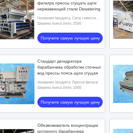
фильтра прессы сгущать шуги
нержавеющей стали Dewatering
Название продукта: Сила тяжести
пояса фильтра нержавеющей стали 3
Ширина пояса (mm): 2500
Получите самую лучшую цену
Стандарт дегидратора
барабанчика обработки сточных
вод прессы пояса шуги сгущая
Название продукта: Пресса фильтра
пояса
Ширина пояса (mm): 1000
Получите самую лучшую цену
Обезвоживатель концентрации
роторного барабанчика