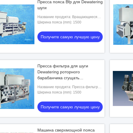
Пресса пояса Bfp для Dewatering
шуги
Название продукта: Вращающиеся
барабанные сгустители
Ширина пояса (mm): 1500
Получите самую лучшую цену
Пресса фильтра для шуги
Dewatering роторного
барабанчика сгущать
обезвоживатель
Название продукта: Пресса фильтра
пояса
Ширина пояса (mm): 1500
Получите самую лучшую цену
Машина сверхмощной пояса