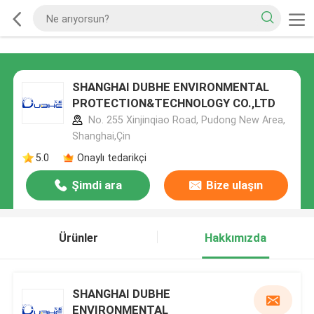
SHANGHAI DUBHE ENVIRONMENTAL
PROTECTION&TECHNOLOGY CO.,LTD
No. 255 Xinjinqiao Road, Pudong New Area,
Shanghai,Çin
5.0
Onaylı tedarikçi
Şimdi ara
Bize ulaşın
Ürünler
Hakkımızda
SHANGHAI DUBHE
ENVIRONMENTAL