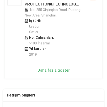
PROTECTION&TECHNOLOGY
CO.,LTD
No. 255 Xinjinqiao Road, Pudong
New Area, Shanghai ,
İş türü:
Üretici
Satıcı
No. Çalışanları:
>100 İnsanlar
Yıl kurulan:
2019
Daha fazla göster
İletişim bilgileri