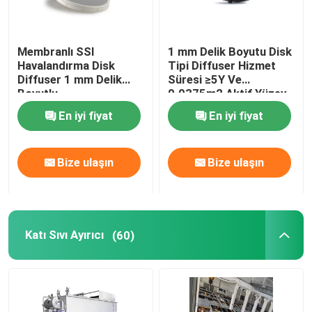
Kabarcık Hava Difüzörü
Membranlı SSI
1 mm Delik Boyutu Disk
Havalandırma Disk
Tipi Diffuser Hizmet
Diffuser 1 mm Delik
Süresi ≥5Y Ve
Çamur Susuzlaştırma Makinesi
Boyutlu
0.0375m2 Aktif Yüzey
Alanı
En iyi fiyat
En iyi fiyat
Atıksu Yoğunlaştırıcı
Bize ulaşın
Bize ulaşın
SSI havalandırma difüzörleri
Katı Sıvı Ayırıcı
Katı Sıvı Ayırıcı
(60)
Su Arıtma Dolgusu
Membran Biyoreaktörü