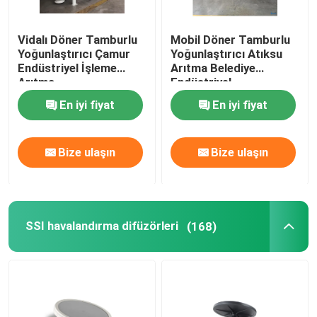
Vidalı Döner Tamburlu
Mobil Döner Tamburlu
Hakkımızda
Yoğunlaştırıcı Çamur
Yoğunlaştırıcı Atıksu
Endüstriyel İşleme
Arıtma Belediye
Arıtma
Endüstriyel
Fabrika turu
En iyi fiyat
En iyi fiyat
Kalite kontrol
Bize ulaşın
Bize ulaşın
Bize Ulaşın
Haberler
SSI havalandırma difüzörleri
(168)
Blog
Bir teklif isteği