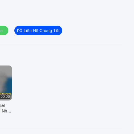
ện
Liên Hệ Chúng Tôi
00:06
khí
F Nhà
hải
Đơn vị