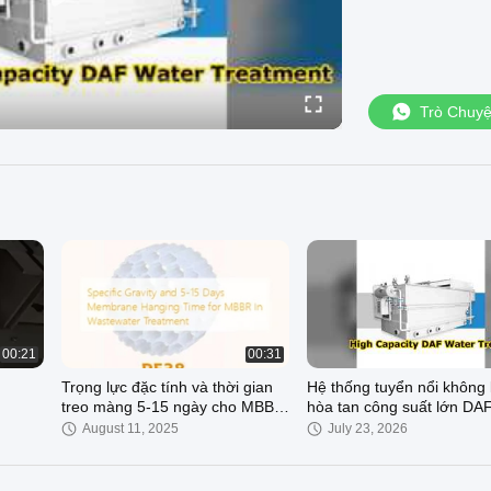
Trò Chuy
00:21
00:31
Trọng lực đặc tính và thời gian
Hệ thống tuyển nổi không 
treo màng 5-15 ngày cho MBBR
hòa tan công suất lớn DA
trong xử lý nước thải
máy giấy khai thác Nước t
August 11, 2025
July 23, 2026
công nghiệp 2-150 m3 / h 
xử lý