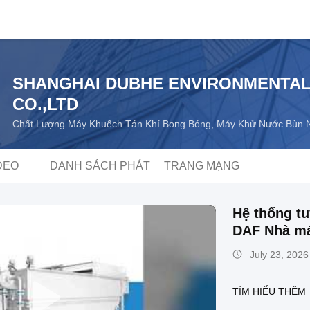
SHANGHAI DUBHE ENVIRONMENTA
CO.,LTD
Chất Lượng Máy Khuếch Tán Khí Bong Bóng, Máy Khử Nước Bùn Nh
DEO
DANH SÁCH PHÁT
TRANG MẠNG
Hệ thống tu
DAF Nhà máy
150 m3 / h 
July 23, 2026
TÌM HIỂU THÊM