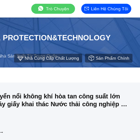
Trò Chuyện
Liên Hệ Chúng Tôi
L PROTECTION&TECHNOLOGY
à Sản Xuất Từ ​​Trung Quốc
Nhà Cung Cấp Chất Lượng
Sản Phẩm Chính
yển nổi không khí hòa tan công suất lớn
 giấy khai thác Nước thải công nghiệp 2-
Đơn vị xử lý
 →