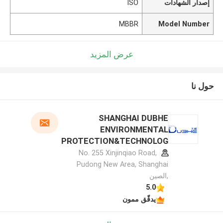
إصدار الشهادات
ISO
MBBR
Model Number
عرض المزيد
حول نا
SHANGHAI DUBHE
ENVIRONMENTAL
PROTECTION&TECHNOLOG
Y CO.,LTD الملف الشركة
No. 255 Xinjinqiao Road,
المصنعة
Pudong New Area, Shanghai
,الصين
5.0
يدقّق ممون