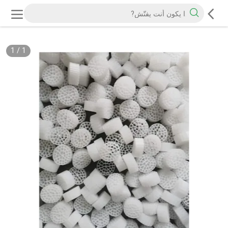
1
/
1