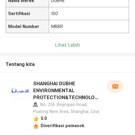
Nama merek
DUBHE
Sertifikasi
ISO
Model Number
MBBR
Lihat Lebih
Tentang kita
SHANGHAI DUBHE
ENVIRONMENTAL
PROTECTION&TECHNOLOG
Y CO.,LTD profil pabrikan
No. 255 Xinjinqiao Road,
Pudong New Area, Shanghai ,Cina
5.0
Diverifikasi pemasok