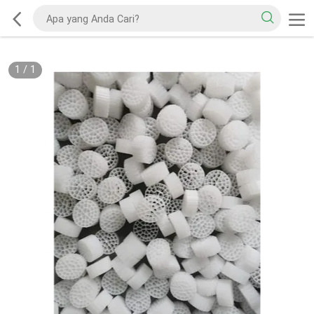
1
/
1