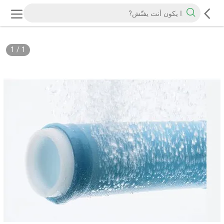
1
/
1