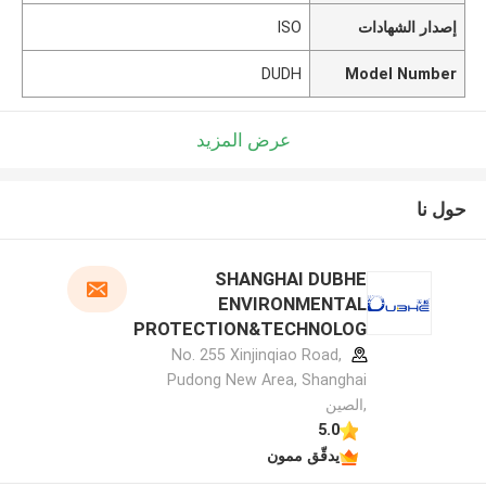
إصدار الشهادات
ISO
DUDH
Model Number
عرض المزيد
حول نا
SHANGHAI DUBHE
ENVIRONMENTAL
PROTECTION&TECHNOLOG
Y CO.,LTD الملف الشركة
No. 255 Xinjinqiao Road,
المصنعة
Pudong New Area, Shanghai
,الصين
5.0
يدقّق ممون