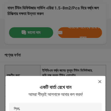
বাবল টিউব ডিফিউজার সার্ভিস এরিয়া 1.5-8m2/Pcs দিয়ে বর্জ্য জল
চিকিত্সার দক্ষতা উন্নত করুন
আমাদের সাথে যোগাযোগ
ভালো দাম
করুন
পণ্যের বর্ণনা
ইপিডিএম বর্জ্য জলের বুদবুদ টিউব ডিফিউজার
,
লক্ষণীয় করা:
কৃষি সূক্ষ্ম বুদ্বুদ টিউব এয়ারেটর
,
8m2/Pcs বুদ্বুদ টিউব ডিফিউজার
একটি বার্তা রেখে যান
Place of Origin
China
আমরা শীঘ্রই আপনাকে আবার কল করব!
পরিচিতিমুলক নাম
DUBHE