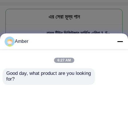
এর সেরা মূল্য পান
বাবল টিউব ডিফিউজার সার্ভিস এরিয়া 1.5-
8m2/Pcs দিয়ে বর্জ্য জল চিকিত্সার দক্ষতা
Amber
উন্নত করুন
6:27 AM
Good day, what product are you looking 
চালিয়ে
for?
প্রস্তাবিত পণ্য
বাড়ি
আমাদের সম্পর্কে
আমাদের সাথে যোগাযোগ করুন
Desktop Site