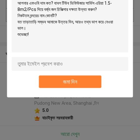
সাক্ষ্যদান
ISO
Model Number
DUDH
আরো দেখুন
আমাদের সম্পর্কে
SHANGHAI DUBHE
জমা দিন
ENVIRONMENTAL
PROTECTION&TECHNOLOG
Y CO.,LTD প্রস্তুতকারক প্রোফাইল
No. 255 Xinjinqiao Road,
Pudong New Area, Shanghai ,চীন
5.0
যাচাইকৃত সরবরাহকারী
আরো দেখুন