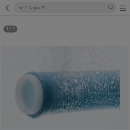
1
/
1