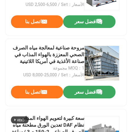
الأسعار：USD 2,500-6,500 / Set
معلومات عنا
افضل سعر
اتصل بنا
جولة في المعمل
مروحة صناعية لمعالجة مياه الصرف
رقابة جودة
الصحي المعززة بالهواء المذاب في
صناعة الأغذية في أمريكا اللاتينية
MOQ：1 مجموعة
اتصل بنا
الأسعار：USD 8,000-25,000 / Set
أخبار
افضل سعر
اتصل بنا
مدونة
سعة كبيرة لتعويم الهواء المذاب
نظام DAF تعدين الورق مطحنة مياه
اطلب اقتباس
الصرف الصناعي 2-150 م 3 / ساعة