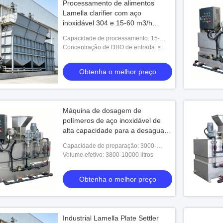
Processamento de alimentos
Lamella clarifier com aço
inoxidável 304 e 15-60 m3/h
Capacidade para efluentes de
Capacidade de processamento: 15-
matadouros de bebidas
60m³/h
Concentração de DBO de entrada: ≤
3000mg/L
Obtenha o melhor preço
Máquina de dosagem de
polímeros de aço inoxidável de
alta capacidade para a desaguada
de lodo de mineração
Capacidade de preparação: 3000-
8000L/H
Volume efetivo: 3800-10000 litros
Obtenha o melhor preço
Industrial Lamella Plate Settler