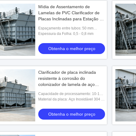
Mídia de Assentamento de
Lamelas de PVC Clarificador de
Placas Inclinadas para Estação de
Tratamento de Águas Residuais
Espaçamento entre tubos: 50 mm
Espaçamento de 50mm
(padrão), 35 mm/80 mm opcional
Espessura da Folha: 0,5 - 0,8 mm
Obtenha o melhor preço
Clarificador de placa inclinada
resistente à corrosão do
colonizador de lamela de aço
inoxidável para efluentes
Capacidade de processamento: 10-100
industriais 10-100m³/h
³ /h de m
Material da placa: Aço Inoxidável 304 /
Aço Inoxidável 316L
Obtenha o melhor preço