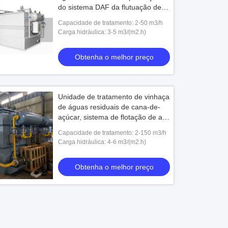
do sistema DAF da flutuação de ar
dissolvida Containerized móvel 2-
Capacidade de tratamento: 2-50 m3/h
50 m3/h SS
Carga hidráulica: 3-5 m3/(m2.h)
Obtenha o melhor preço
Unidade de tratamento de vinhaça
de águas residuais de cana-de-
açúcar, sistema de flotação de ar
dissolvido em etanol, unidade de
Capacidade de tratamento: 2-150 m3/h
2-150 m3/h
Carga hidráulica: 4-6 m3/(m2.h)
Obtenha o melhor preço