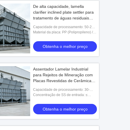
De alta capacidade, lamella
clarifier inclined plate settler para
tratamento de águas residuais
municipais 50-200m3/h
Capacidade de processamento: 50-200
m³/h
Material da placa: PP (Polipropileno) /
Aço Inoxidável 304 / Aço Inoxidável
316L
Obtenha o melhor preço
Assentador Lamelar Industrial
para Rejeitos de Mineração com
Placas Revestidas de Cerâmica
Resistente à Abrasão e Raspador
Capacidade de processamento: 30-
de Lodo de Serviço Pesado
120m³/h
Concentração de SS de entrada: ≤
15.000 mg/L
Obtenha o melhor preço