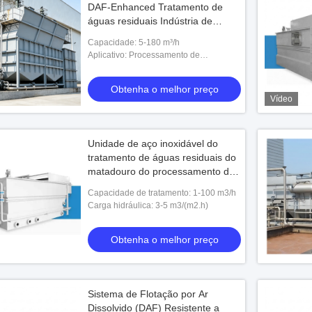
DAF-Enhanced Tratamento de
águas residuais Indústria de
processamento de alimentos
Capacidade: 5-180 m³/h
América Latina
Aplicativo: Processamento de
alimentos/processamento de carne/
águas residuais de laticínios
Obtenha o melhor preço
Vídeo
Unidade de aço inoxidável do
tratamento de águas residuais do
matadouro do processamento de
alimentos do sistema de flutuação
Capacidade de tratamento: 1-100 m3/h
de ar dissolvido compacto DAF
Carga hidráulica: 3-5 m3/(m2.h)
Obtenha o melhor preço
Sistema de Flotação por Ar
Dissolvido (DAF) Resistente a