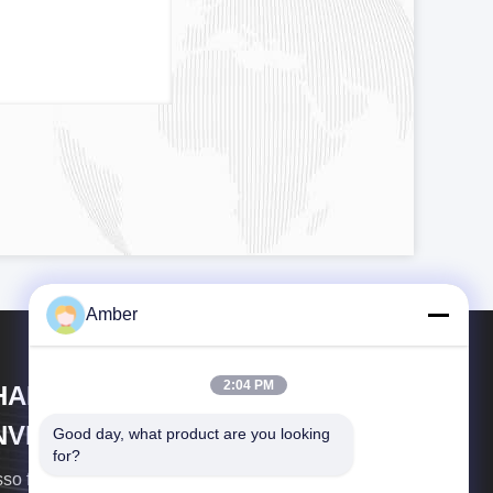
Amber
2:04 PM
HANGHAI DUBHE
NVIRONMENTAL
Good day, what product are you looking 
for?
ROTECTION&TECHNOLOGY
so foco é fornecer equipamentos e soluções para