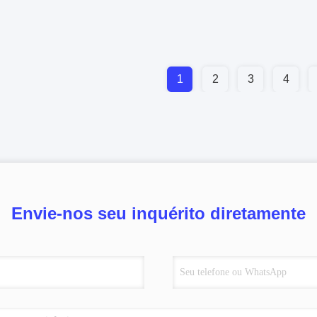
1
2
3
4
Envie-nos seu inquérito diretamente