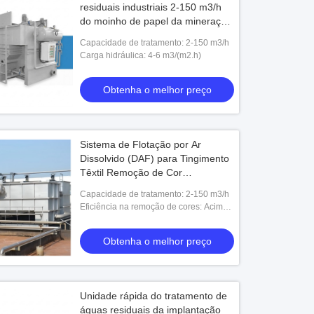
residuais industriais 2-150 m3/h
do moinho de papel da mineração
do sistema de flutuação de ar
Capacidade de tratamento: 2-150 m3/h
dissolvido da grande capacidade
Carga hidráulica: 4-6 m3/(m2.h)
DAF
Obtenha o melhor preço
Sistema de Flotação por Ar
Dissolvido (DAF) para Tingimento
Têxtil Remoção de Cor
Tratamento de Efluentes Unidade
Capacidade de tratamento: 2-150 m3/h
de Aço Inoxidável 2-150 m3/h
Eficiência na remoção de cores: Acima
de 90%
Obtenha o melhor preço
Unidade rápida do tratamento de
águas residuais da implantação