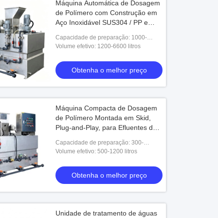
Máquina Automática de Dosagem
de Polímero com Construção em
Aço Inoxidável SUS304 / PP e
Capacidade de Preparação de
Capacidade de preparação: 1000-
1000-5000 L/h para Tratamento
5000L/H
Volume efetivo: 1200-6600 litros
de Águas Residuais Municipais
Obtenha o melhor preço
Máquina Compacta de Dosagem
de Polímero Montada em Skid,
Plug-and-Play, para Efluentes de
Pequenas Indústrias Alimentícias
Capacidade de preparação: 300-
1000L/h
Volume efetivo: 500-1200 litros
Obtenha o melhor preço
Unidade de tratamento de águas