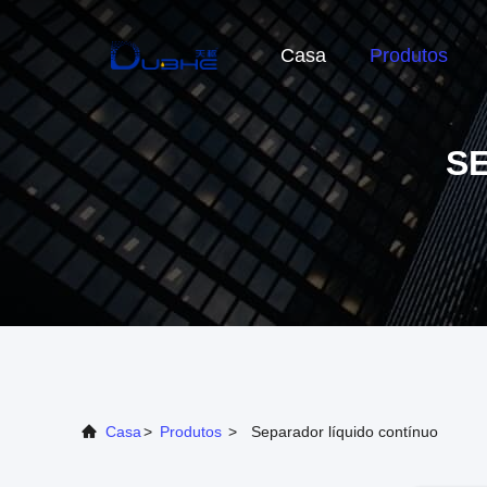
Casa
Produtos
S
Casa
>
Produtos
>
Separador líquido contínuo