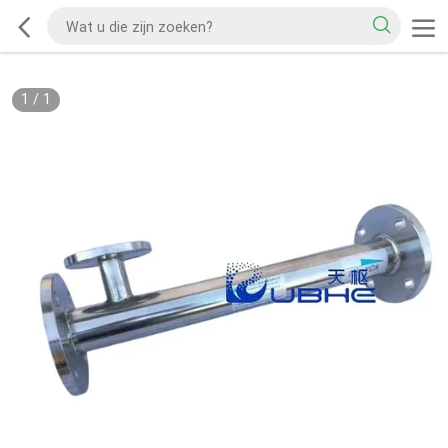
1
/
1