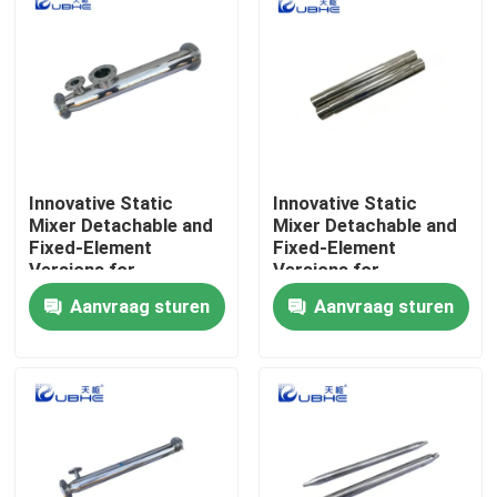
Innovative Static
Innovative Static
Mixer Detachable and
Mixer Detachable and
Fixed-Element
Fixed-Element
Versions for
Versions for
Customizable Surface
Customizable Surface
Aanvraag sturen
Aanvraag sturen
Treatment
Treatment
Huis
Producten
Videos