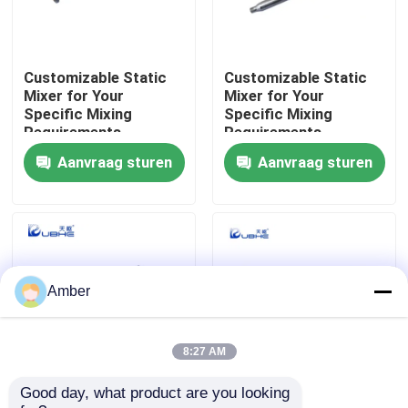
Over ons
Customizable Static
Customizable Static
Mixer for Your
Mixer for Your
Fabrieksreis
Specific Mixing
Specific Mixing
Requirements
Requirements
Aanvraag sturen
Aanvraag sturen
Kwaliteitscontrole
Neem contact met ons op
Nieuws
Amber
bloggen
8:27 AM
Good day, what product are you looking 
Bereik moeiteloos
Continue
Verzoek om een Citaat