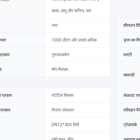
खाद्य, धातु और खनिज, दवा
नया
शीतलन वि
षमता
1000 लीटर और उससे अधिक
ड्रम का म
 प्रकार
गुरुत्वाकर्षण
वारंटी
ा
शीर मिक्सर
सामग्री
ा प्रकार
स्टेटिक मिक्सर
लेआउट प्
 प्रकार
निरंतर संचालन
परिवहन पै
DN12*400 मिमी
ट्रेडमार्क
वूशी शहर, चीन
उत्पादन क्