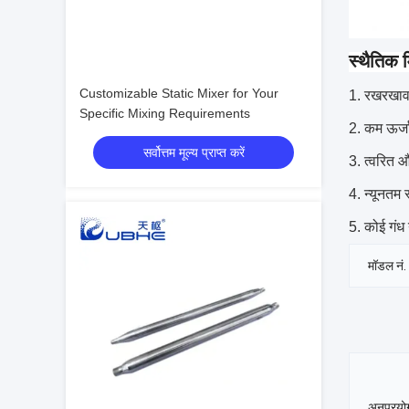
स्थैतिक 
Customizable Static Mixer for Your
रखरखाव 
Specific Mixing Requirements
कम ऊर्ज
सर्वोत्तम मूल्य प्राप्त करें
त्वरित औ
न्यूनतम
कोई गंध 
मॉडल नं.
अनुप्रयोग 