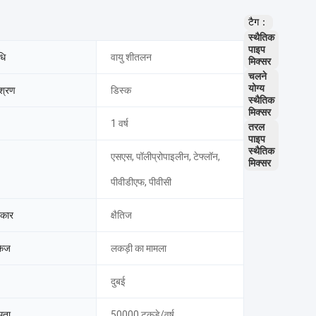
टैग：
स्थैतिक
पाइप
धि
वायु शीतलन
मिक्सर
चलने
योग्य
िश्रण
डिस्क
स्थैतिक
मिक्सर
1 वर्ष
तरल
पाइप
स्थैतिक
एसएस, पॉलीप्रोपाइलीन, टेफ्लॉन,
मिक्सर
पीवीडीएफ, पीवीसी
रकार
क्षैतिज
केज
लकड़ी का मामला
दुबई
षमता
50000 टुकड़े/वर्ष