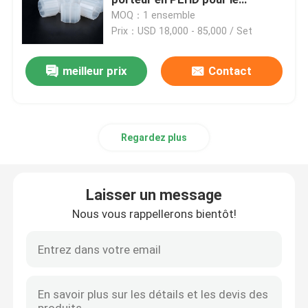
traitement des eaux usées
MOQ：1 ensemble
industrielles en Amérique latine
Prix：USD 18,000 - 85,000 / Set
Diffuseur d'air de bulle
meilleur prix
Contact
Machine de déshydratation des boues
épaississant d'eaux usées
Regardez plus
Diffuseurs d'aération SSI
Laisser un message
Séparateur de solide-liquide
Nous vous rappellerons bientôt!
Remplisseur de traitement de l'eau
Bioréacteur de membrane