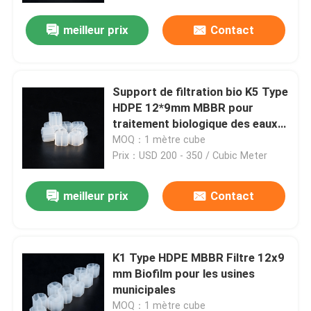
meilleur prix
Contact
Support de filtration bio K5 Type
HDPE 12*9mm MBBR pour
traitement biologique des eaux
usées industrielles Colombie
MOQ：1 mètre cube
Prix：USD 200 - 350 / Cubic Meter
meilleur prix
Contact
Maison
K1 Type HDPE MBBR Filtre 12x9
Produits
mm Biofilm pour les usines
municipales
Vidéos
MOQ：1 mètre cube