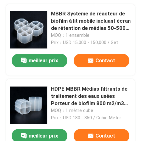
MBBR Système de réacteur de
biofilm à lit mobile incluant écran
de rétention de médias 50-5000
m3/j Amérique latine
MOQ：1 ensemble
Prix：USD 15,000 - 150,000 / Set
meilleur prix
Contact
HDPE MBBR Médias filtrants de
traitement des eaux usées
Porteur de biofilm 800 m2/m3
Surface pour les plantes
MOQ：1 mètre cube
d'Amérique latine
Prix：USD 180 - 350 / Cubic Meter
meilleur prix
Contact