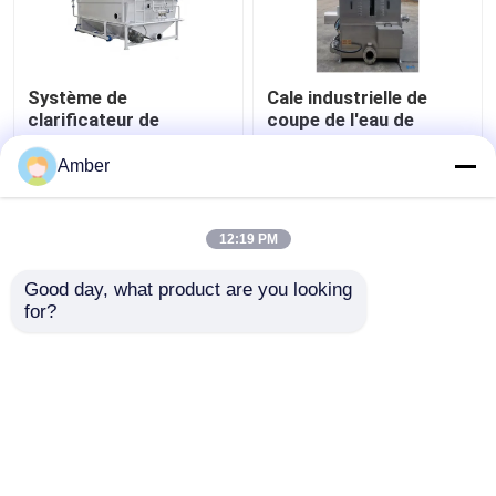
Système de
Cale industrielle de
clarificateur de
coupe de l'eau de
flottaison à air dissous
machine de séparateur
DAF Marine 316L 2-
de solide-liquide
Amber
150 m3/h pour
meilleur prix
meilleur prix
l'Amérique du Sud
12:19 PM
Contact
Contact
Good day, what product are you looking 
for?
Regardez plus
Aperçu
Au sujet de nous
Contactez-nous
Desktop Site
Plan du site