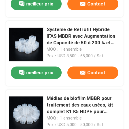
meilleur prix
Contact
Système de Rétrofit Hybride
IFAS MBBR avec Augmentation
de Capacité de 50 à 200 % et
Supports de Biofilm HDPE K1 K5
MOQ：1 ensemble
pour des Mises à Niveau avec
Prix：USD 8,500 - 65,000 / Set
Temps d'Arrêt Minimal
meilleur prix
Contact
Médias de biofilm MBBR pour
traitement des eaux usées, kit
complet K1 K5 HDPE pour
stations d'épuration en
MOQ：1 ensemble
Amérique latine
Prix：USD 5,000 - 50,000 / Set