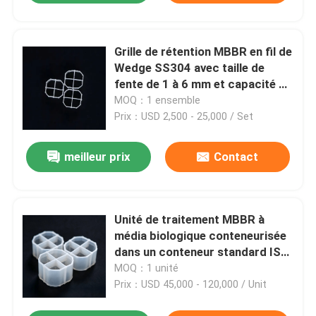
Grille de rétention MBBR en fil de
Wedge SS304 avec taille de
fente de 1 à 6 mm et capacité de
débit de 50 à 5 000 m³/j pour la
MOQ：1 ensemble
séparation des supports de
Prix：USD 2,500 - 25,000 / Set
biofilm
meilleur prix
Contact
Unité de traitement MBBR à
média biologique conteneurisée
dans un conteneur standard ISO
de 20 pieds avec surveillance
MOQ：1 unité
cellulaire à distance et option
Prix：USD 45,000 - 120,000 / Unit
hybride solaire