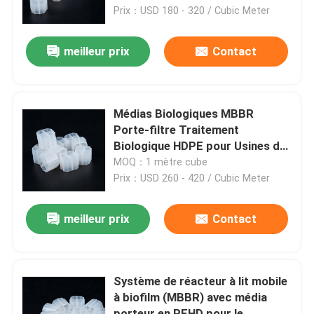
Prix：USD 180 - 320 / Cubic Meter
À propos de nous
meilleur prix
Contact
Visite d'usine
Médias Biologiques MBBR
Contrôle de qualité
Porte-filtre Traitement
Biologique HDPE pour Usines de
Traitement des Eaux Usées
MOQ：1 mètre cube
Contactez-nous
Industrielles Amérique du Sud
Prix：USD 260 - 420 / Cubic Meter
Nouvelles
meilleur prix
Contact
Blog
Système de réacteur à lit mobile
à biofilm (MBBR) avec média
Demandez une citation
porteur en PEHD pour le