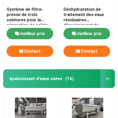
Système de filtre-
Déshydratation de
presse de trois
traitement des eaux
ceintures pour la
résiduaires
séparation de solide-
d'épaississant de
liquide
ceinture de gravité de
meilleur prix
meilleur prix
boue
Contact
Contact
épaississant d'eaux usées
(16)