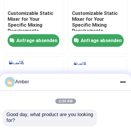
Customizable Static
Customizable Static
Über uns
Mixer for Your
Mixer for Your
Specific Mixing
Specific Mixing
Requirements
Requirements
Fabrik-Ausflug
Anfrage absenden
Anfrage absenden
Qualitätskontrolle
Kontaktiere uns
Amber
Nachrichten
2:34 AM
Blog
Good day, what product are you looking 
Erreichen Sie mit
Kontinuierliche
for?
unseren statischen
Homogenisierung für
Mischmaschinen
präzise chemische
Fordern Sie ein Zitat