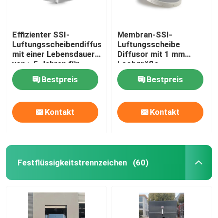
Effizienter SSI-
Membran-SSI-
Luftungsscheibendiffusor
Luftungsscheibe
mit einer Lebensdauer
Diffusor mit 1 mm
von ≥ 5 Jahren für
Lochgröße
industrielle
Bestpreis
Bestpreis
Anwendungen
Kontakt
Kontakt
Festflüssigkeitstrennzeichen
(60)