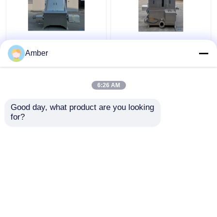
Kundenspezifisches
Industrieller
Festflüssigkeits-
Festflüssigkeits-
Amber
Trennzeichen für
Trennzeichen-
Verkaufs-Abwasser-
Maschinen-Wasser-
Schlachthaus
Ausschnitt-Keil
6:26 AM
Bestpreis
Bestpreis
Good day, what product are you looking 
for?
Kontakt
Kontakt
Sehen Sie mehr an
Startseite
Über uns
Kontakt
Desktop Site
Sitemap
Datenschutz-Bestimmungen