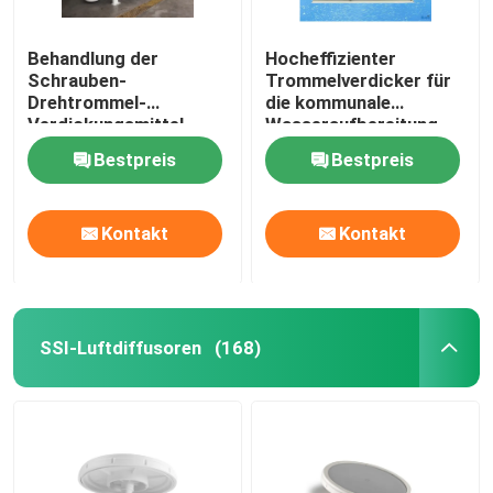
Behandlung der
Hocheffizienter
Schrauben-
Trommelverdicker für
Drehtrommel-
die kommunale
Verdickungsmittel-
Wasseraufbereitung
Schlamm-industriellen
Bestpreis
Bestpreis
Verarbeitung
Kontakt
Kontakt
SSI-Luftdiffusoren
(168)