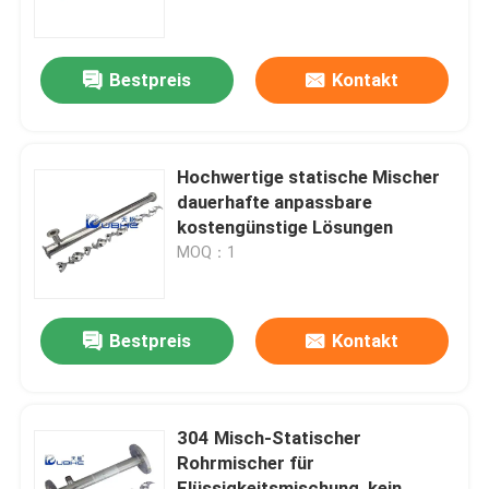
Gasen
Über uns
Bestpreis
Kontakt
Fabrik-Ausflug
Hochwertige statische Mischer
Qualitätskontrolle
dauerhafte anpassbare
kostengünstige Lösungen
MOQ：1
Kontaktiere uns
Nachrichten
Bestpreis
Kontakt
Blog
304 Misch-Statischer
Rohrmischer für
Fordern Sie ein Zitat
Flüssigkeitsmischung, kein