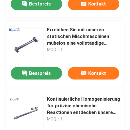
Bestpreis
Kontakt
Erreichen Sie mit unseren
statischen Mischmaschinen
mühelos eine vollständige
Homogenität, auch bei
MOQ：1
schwierigen
Viskositätsverhältnissen oder
geringen Durchflussbedingungen
Bestpreis
Kontakt
Kontinuierliche Homogenisierung
für präzise chemische
Reaktionen entdecken unsere
statischen Mischer
MOQ：1