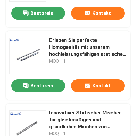
Bestpreis
Kontakt
Erleben Sie perfekte
Homogenität mit unserem
hochleistungsfähigen statischen
Mixer
MOQ：1
Bestpreis
Kontakt
Haus
Innovativer Statischer Mischer
Produkte
für gleichmäßiges und
gründliches Mischen von
Flüssigkeiten, Feststoffen und
Videos
MOQ：1