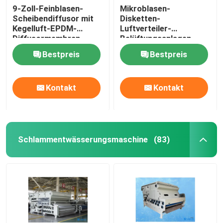
9-Zoll-Feinblasen-
Mikroblasen-
Scheibendiffusor mit
Disketten-
Kegelluft-EPDM-
Luftverteiler-
Diffusormembran
Belüftungsanlagen-
Diskette
Bestpreis
Bestpreis
Kontakt
Kontakt
Schlammentwässerungsmaschine
(83)