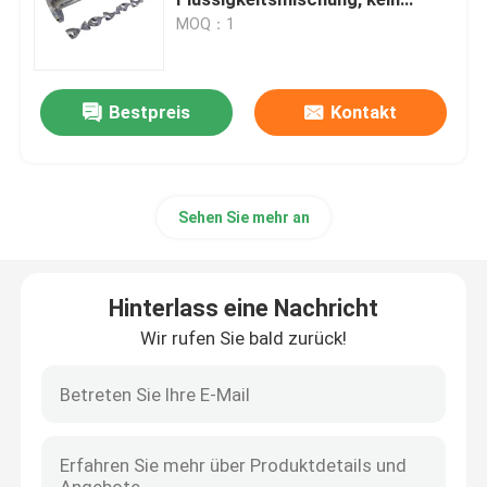
Geruch
MOQ：1
Blasen-Luftverteiler
Bestpreis
Kontakt
Schlammentwässerungsmaschine
Abwasserverdickungsmittel
Sehen Sie mehr an
SSI-Luftdiffusoren
Hinterlass eine Nachricht
Festflüssigkeitstrennzeichen
Wir rufen Sie bald zurück!
Wasserbehandlungs-Füller
Membran-Bioreaktor