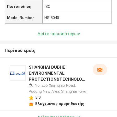
Πιστοποίηση
ISO
Model Number
HS-8040
Δείτε περισσότερων
Περίπου εμείς
SHANGHAI DUBHE
ENVIRONMENTAL
PROTECTION&TECHNOLOG
Y CO.,LTD προφίλ
No. 255 Xinjinqiao Road,
κατασκευαστή
Pudong New Area, Shanghai ,Κίνα
5.0
Ελεγχμένος προμηθευτής