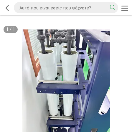
1
/
1