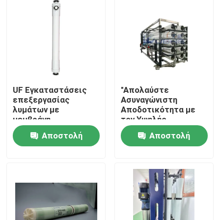
UF Εγκαταστάσεις
"Απολαύστε
επεξεργασίας
Ασυναγώνιστη
λυμάτων με
Αποδοτικότητα με
μεμβράνη
τον Υψηλής
Απόδοσης
Αποστολή
Αποστολή
Βιοαντιδραστήρα
Μεμβράνης για
Σπίτι
ερώτησης
ερώτησης
Αντίστροφη Όσμωση"
Προϊόντα
Βίντεο