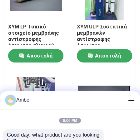
Σχετικά με εμάς
XYM LP Τυπικό
XYM ULP Συστατικά
στοιχείο μεμβράνης
μεμβρανών
Γύρος εργοστασίων
αντίστροφης
αντίστροφης
όσμωσης αλμυρού
όσμωσης
νερού
αφαλάτωσης
Αποστολή
Αποστολή
Ποιοτικός έλεγχος
χαμηλής πίεσης
ερώτησης
ερώτησης
Επικοινωνήστε μαζί μας
Ειδήσεις
Amber
Ιστολόγιο
6:06 PM
Good day, what product are you looking 
Στοιχείο μεμβράνης
XYM Αντι-Πετάλυνση
Ζητήστε ένα απόσπασμα