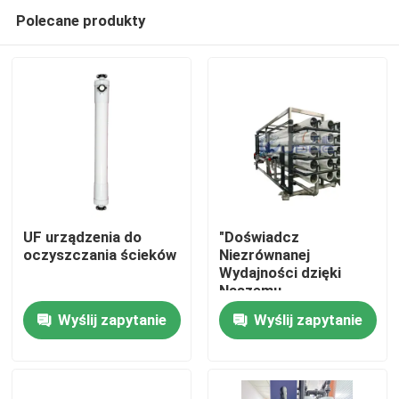
Polecane produkty
UF urządzenia do
"Doświadcz
oczyszczania ścieków
Niezrównanej
Wydajności dzięki
Dom
Naszemu
Wysokowydajnemu
Wyślij zapytanie
Wyślij zapytanie
Bioraktorowi
Produkty
Membranowemu do
Odwróconej Osmozy"
wideo