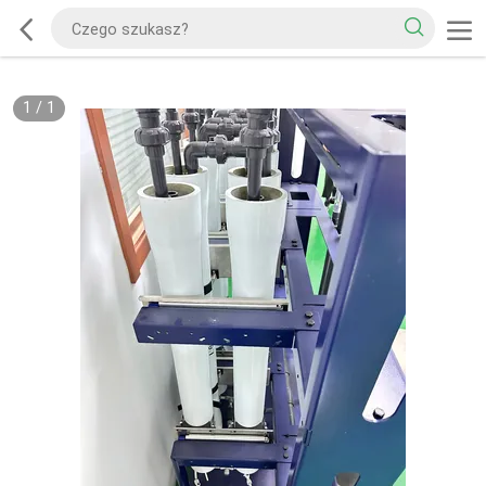
1
/
1