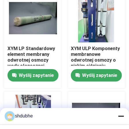
O nas
Wycieczka po fabryce
XYM LP Standardowy
XYM ULP Komponenty
Kontrola jakości
element membrany
membranowe
odwrotnej osmozy
odwrotnej osmozy o
wody słonecznej
niskim ciśnieniu
Skontaktuj się z nami
odsalania
Wyślij zapytanie
Wyślij zapytanie
Aktualności
Blog
shdubhe
Poprosić o wycenę