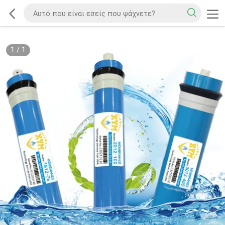
1
/
1