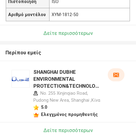
Πιστοποίηση
ISO
Αριθμό μοντέλου
XYM-1812-50
Δείτε περισσότερων
Περίπου εμείς
SHANGHAI DUBHE
ENVIRONMENTAL
PROTECTION&TECHNOLOG
Y CO.,LTD προφίλ
No. 255 Xinjinqiao Road,
κατασκευαστή
Pudong New Area, Shanghai ,Κίνα
5.0
Ελεγχμένος προμηθευτής
Δείτε περισσότερων