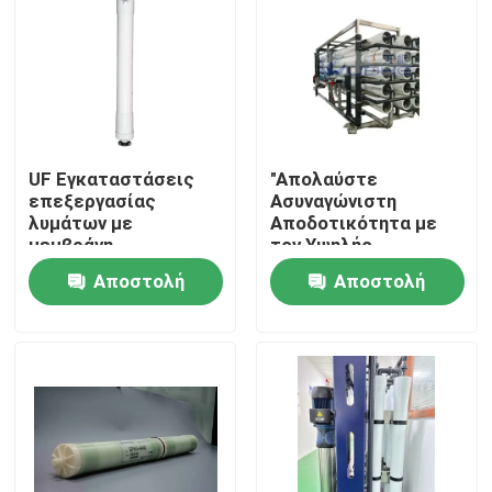
UF Εγκαταστάσεις
"Απολαύστε
επεξεργασίας
Ασυναγώνιστη
λυμάτων με
Αποδοτικότητα με
μεμβράνη
τον Υψηλής
Απόδοσης
Αποστολή
Αποστολή
Βιοαντιδραστήρα
Μεμβράνης για
ερώτησης
ερώτησης
Αντίστροφη Όσμωση"
Σπίτι
Προϊόντα
Βίντεο