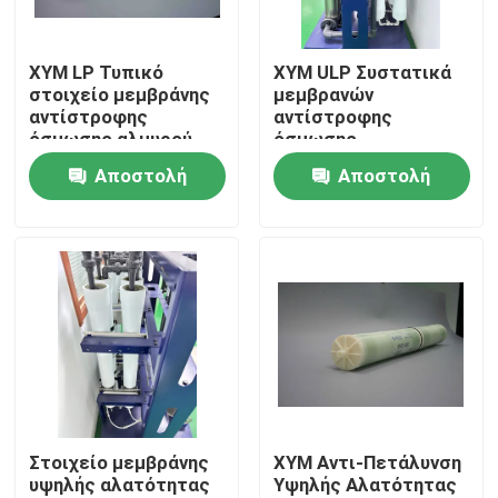
Σχετικά με εμάς
XYM LP Τυπικό
XYM ULP Συστατικά
στοιχείο μεμβράνης
μεμβρανών
αντίστροφης
αντίστροφης
Γύρος εργοστασίων
όσμωσης αλμυρού
όσμωσης
νερού
αφαλάτωσης
Αποστολή
Αποστολή
χαμηλής πίεσης
Ποιοτικός έλεγχος
ερώτησης
ερώτησης
Επικοινωνήστε μαζί μας
Ειδήσεις
Ιστολόγιο
Στοιχείο μεμβράνης
XYM Αντι-Πετάλυνση
υψηλής αλατότητας
Υψηλής Αλατότητας
Ζητήστε ένα απόσπασμα