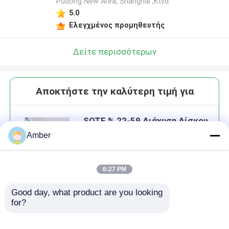
κατασκευαστή
Pudong New Area, Shanghai ,Κίνα
5.0
Ελεγχμένος προμηθευτής
Δείτε περισσότερων
Αποκτήστε την καλύτερη τιμή για
SOTE % 22-59 Διάχυση Δίσκου
Λεπτών Φυσαλίδων
Amber
Κατανάλωση Αέρα 0.2-
0.6m3/Min Ποσότητα Οπών
3500
6:27 PM
Good day, what product are you looking 
Να συνεχίσει
for?