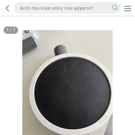
1
/
1