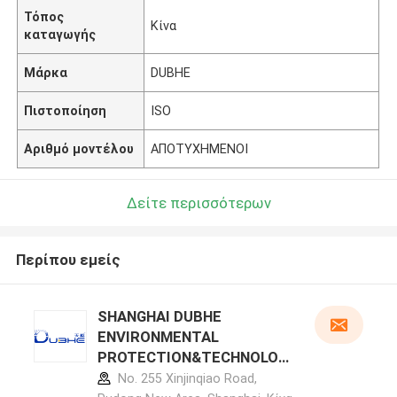
Τόπος
Κίνα
καταγωγής
Μάρκα
DUBHE
Πιστοποίηση
ISO
Αριθμό μοντέλου
ΑΠΟΤΥΧΗΜΕΝΟΙ
Δείτε περισσότερων
Περίπου εμείς
SHANGHAI DUBHE
ENVIRONMENTAL
PROTECTION&TECHNOLOG
Y CO.,LTD προφίλ
No. 255 Xinjinqiao Road,