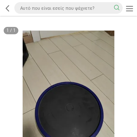
1
/
1