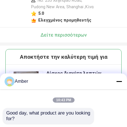
Y CO.,LTD προφίλ
No. 255 Xinjinqiao Road,
κατασκευαστή
Pudong New Area, Shanghai ,Κίνα
5.0
Ελεγχμένος προμηθευτής
Δείτε περισσότερων
Αποκτήστε την καλύτερη τιμή για
Δίσκος διαχύτη λεπτών
φυσαλίδων για υψηλή
Amber
μεταφορά οξυγόνου και
απόδοση αερισμού στην
επεξεργασία λυμάτων
10:43 PM
Good day, what product are you looking 
Να συνεχίσει
for?