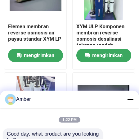
Tentang kami
Elemen membran
XYM ULP Komponen
reverse osmosis air
membran reverse
Tur Pabrik
payau standar XYM LP
osmosis desalinasi
tekanan rendah
mengirimkan
mengirimkan
Kontrol kualitas
permintaan
permintaan
Hubungi kami
Berita
Amber
Blog
1:22 PM
Good day, what product are you looking 
XYM Anti polusi
XYM Anti Pollution
Permintaan Penawaran