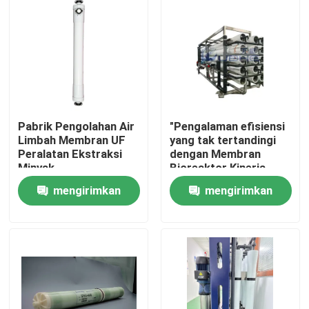
Pabrik Pengolahan Air
"Pengalaman efisiensi
Limbah Membran UF
yang tak tertandingi
Peralatan Ekstraksi
dengan Membran
Minyak
Bioreaktor Kinerja
Tinggi kami untuk
mengirimkan
mengirimkan
Reverse Osmosis
Rumah
permintaan
permintaan
Produk
video