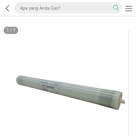
1
/
1