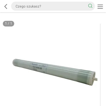
1
/
1