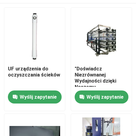
UF urządzenia do
"Doświadcz
oczyszczania ścieków
Niezrównanej
Wydajności dzięki
Naszemu
Wysokowydajnemu
Dom
Wyślij zapytanie
Wyślij zapytanie
Bioraktorowi
Membranowemu do
Odwróconej Osmozy"
Produkty
wideo