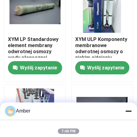
O nas
Wycieczka po fabryce
XYM LP Standardowy
XYM ULP Komponenty
element membrany
membranowe
odwrotnej osmozy
odwrotnej osmozy o
Kontrola jakości
wody słonecznej
niskim ciśnieniu
odsalania
Wyślij zapytanie
Wyślij zapytanie
Skontaktuj się z nami
Aktualności
Amber
Blog
7:46 PM
Poprosić o wycenę