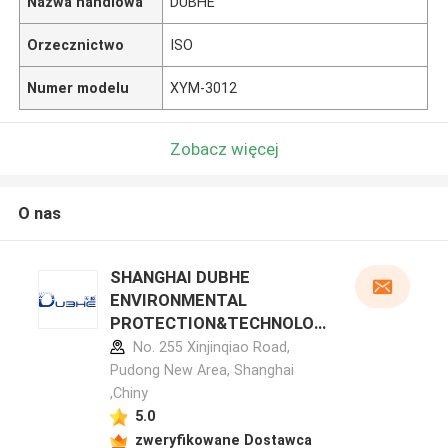
Nazwa handlowa
DUBHE
Orzecznictwo
ISO
Numer modelu
XYM-3012
Zobacz więcej
O nas
SHANGHAI DUBHE
ENVIRONMENTAL
PROTECTION&TECHNOLOG
Y CO.,LTD profil producenta
No. 255 Xinjinqiao Road,
Pudong New Area, Shanghai
,Chiny
5.0
zweryfikowane Dostawca