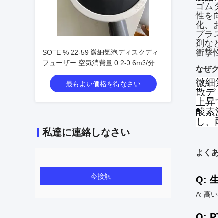
ゴム
性を
化、
プラ
剤な
衝撃
SOTE % 22-59 微細気泡ディスクディ
フューザー 空気消費量 0.2-0.6m3/分 穴
なぜ
数 3500
微細
最もよい価格を得なさい
散デ
上昇
酸素
し、
私達に連絡しなさい
よく
今接触
Q:
A: 
Q: