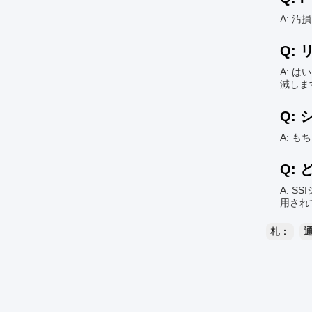
A: 
Q:
A: 
減しま
Q:
A: 
Q:
A: 
用され
札：