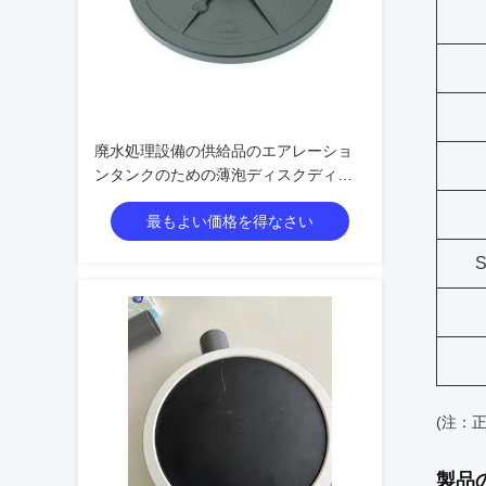
廃水処理設備の供給品のエアレーショ
ンタンクのための薄泡ディスクディフ
ューザー
最もよい価格を得なさい
S
(注：
製品