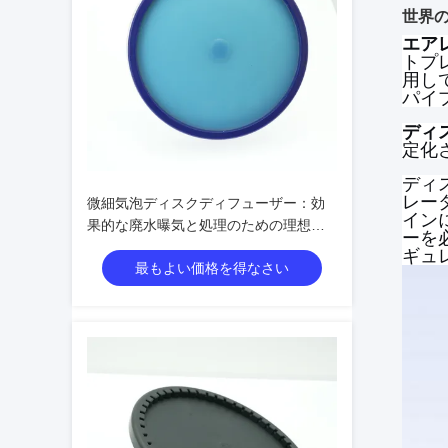
世界
エア
トプ
用し
パイ
ディ
定化
ディ
レー
微細気泡ディスクディフューザー：効
イン
果的な廃水曝気と処理のための理想的
ーを
なソリューション
ギュ
最もよい価格を得なさい