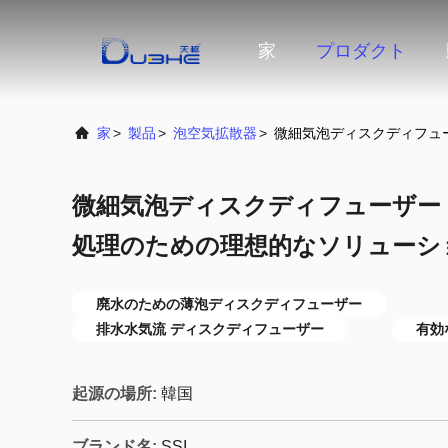
家
プロダクト
家
>
製品
>
泡空気拡散器
>
微細気泡ディスクディフュ
微細気泡ディスクディフューザー
処理のための理想的なソリューシ
廃水のための薄泡ディスクディフューザー
排水水気流 ディスクディフューザー
有効
起源の場所:
韓国
ブランド名:
SSI