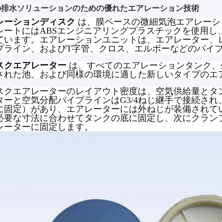
の排水ソリューションのための優れたエアレーション技術
レーションディスク
は、膜ベースの微細気泡エアレーシ
レートにはABSエンジニアリングプラスチックを使用し
ています。エアレーションユニットは、エアレーター、
プライン、およびT字管、クロス、エルボーなどのパイ
スクエアレーター
は、すべてのエアレーションタンク、
された池、および同様の環境に適した新しいタイプのエ
スクエアレーターのレイアウト密度は、空気供給量とタ
ターと空気分配パイプラインはG3/4ねじ継手で接続さ
に固定）があり、エアレーターには外ねじが装備されて
必要な寸法に合わせてタンクの底に固定し、次にクラン
レーターに固定します。