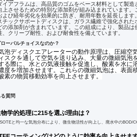
ダイアフラムは、高品質のゴムをベース材料として製造
向上させるための特別な添加剤が組み込まれています。
および経年劣化を効果的に防ぎ、耐用年数を延長します
スチックサポートディスクは、ガラス繊維で強化された
どの添加剤が含まれています。この組成により、製品は
性、クリープ耐性、および耐食性を備えています。
グローバルチョイスなのか？
気泡ディスクエアレーターの動作原理は、圧縮空
ィスクを通して空気を送り込み、大量の微細気泡
する際に、水との気液接触を促進し、酸素を水に
濃度を増加させます。これらの微細気泡は、表面
酸素の物質移動効率を向上させます。
ある質問
 生物学的処理に215を選ぶ理由は？
高いSOTEと均一な気泡分布により、微生物活性が向上し、廃水中のBOD/
 PTFEコーティングはどのように効率を向上させま