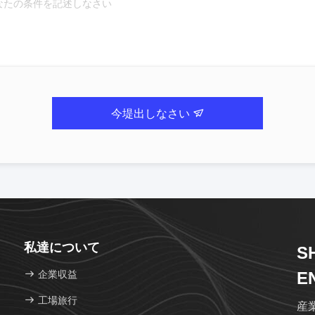
今堤出しなさい
私達について
S
企業収益
E
P
工場旅行
産