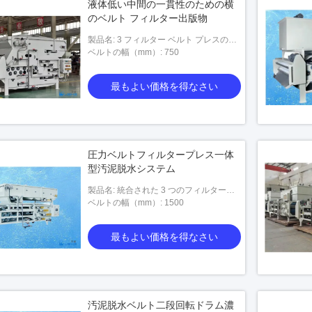
液体低い中間の一貫性のための横
のベルト フィルター出版物
製品名: 3 フィルター ベルト プレスの一
貫性
ベルトの幅（mm）: 750
最もよい価格を得なさい
圧力ベルトフィルタープレス一体
型汚泥脱水システム
製品名: 統合された 3 つのフィルターベ
ルト重力ベルト
ベルトの幅（mm）: 1500
最もよい価格を得なさい
汚泥脱水ベルト二段回転ドラム濃