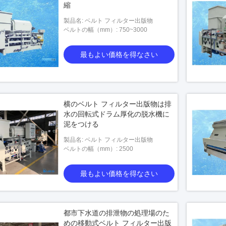
縮
製品名: ベルト フィルター出版物
ベルトの幅（mm）: 750~3000
最もよい価格を得なさい
横のベルト フィルター出版物は排
水の回転式ドラム厚化の脱水機に
泥をつける
製品名: ベルト フィルター出版物
ベルトの幅（mm）: 2500
最もよい価格を得なさい
都市下水道の排泄物の処理場のた
めの移動式ベルト フィルター出版