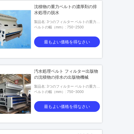
沈積物の重力ベルトの濃厚剤の排
水処理の脱水
製品名: 3つのフィルター ベルトの重力ベ
ルト
ベルトの幅（mm）: 750~2500
最もよい価格を得なさい
汚水処理ベルト フィルター出版物
の沈積物の排水の出版物機械
製品名: 3つのフィルター ベルトの重力ベ
ルト
ベルトの幅（mm）: 750~3000
最もよい価格を得なさい