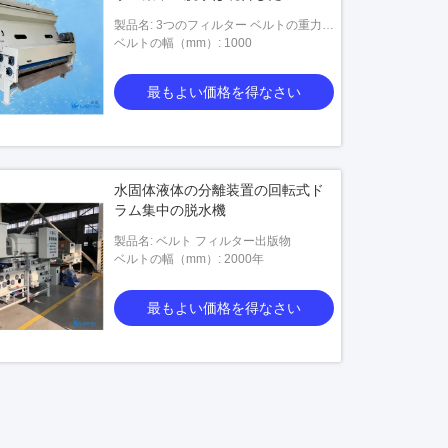
製品名: 3つのフィルター ベルトの重力ベ
ルトの標準的なタイプ
ベルトの幅（mm）: 1000
最もよい価格を得なさい
水固体液体の分離装置の回転式ド
ラム集中の脱水機
製品名: ベルト フィルター出版物
ベルトの幅（mm）: 2000年
最もよい価格を得なさい