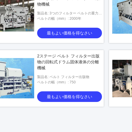
物機械
製品名: 3つのフィルター ベルトの重力ベ
ルト
ベルトの幅（mm）: 2000年
最もよい価格を得なさい
2ステージ ベルト フィルター出版
物の回転式ドラム固体液体の分離
機械
製品名: ベルト フィルター出版物
ベルトの幅（mm）: 750
最もよい価格を得なさい