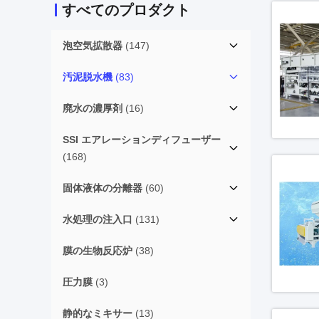
すべてのプロダクト
泡空気拡散器
(147)
汚泥脱水機
(83)
廃水の濃厚剤
(16)
SSI エアレーションディフューザー
(168)
固体液体の分離器
(60)
水処理の注入口
(131)
膜の生物反応炉
(38)
圧力膜
(3)
静的なミキサー
(13)