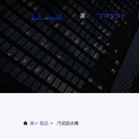
家
プロダクト
家
>
製品
>
汚泥脱水機