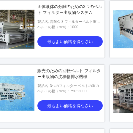
固体液体の分離のための3つのベル
ト フィルター出版物システム
製品名: 高耐久 3 フィルターベルト重力
ベルト
ベルトの幅（mm）: 1000
最もよい価格を得なさい
販売のための回転ベルト フィルタ
ー出版物の沈積物排水機械
製品名: 3つのフィルター ベルトの重力ベ
ルト
ベルトの幅（mm）: 750~3000
最もよい価格を得なさい