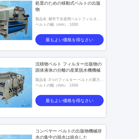
処置のための移動式ベルトの出版
物
製品名: 都市下水道用ベルトフィルター
プレス
ベルトの幅（mm）: 1000
最もよい価格を得なさい
沈積物ベルト フィルター出版物の
固体液体の分離の産業脱水機機械
製品名: 3つのフィルター ベルトの重力ベ
ルト
ベルトの幅（mm）: 1500
最もよい価格を得なさい
コンベヤー ベルトの出版物機械排
水の集中の脱水は統合した