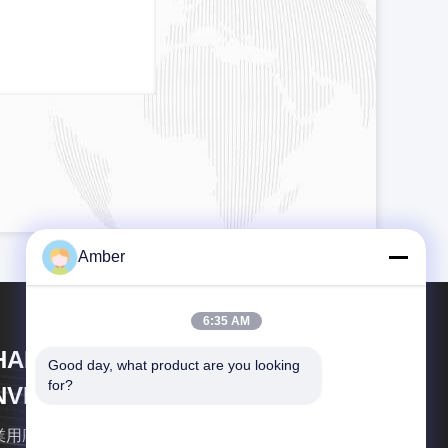
Amber
6:35 AM
HANGHAI DUBHE
Good day, what product are you looking 
for?
NVIRONMENTAL
ROTECTION&TECHNOLOGY
業用廃水処理施設や 下水処理施設の設備とソリュー