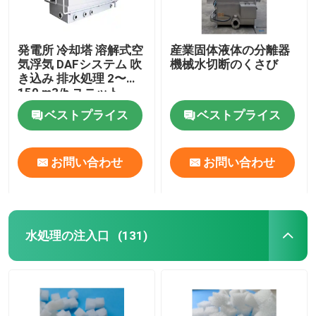
発電所 冷却塔 溶解式空
産業固体液体の分離器
気浮気 DAFシステム 吹
機械水切断のくさび
き込み 排水処理 2〜
150 m3/h ユニット
ベストプライス
ベストプライス
お問い合わせ
お問い合わせ
水処理の注入口
(131)