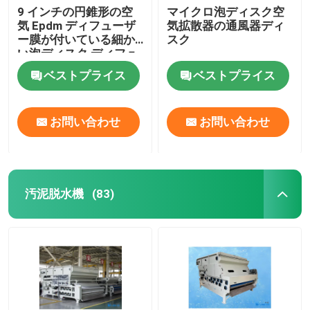
9 インチの円錐形の空
マイクロ泡ディスク空
気 Epdm ディフューザ
気拡散器の通風器ディ
ー膜が付いている細か
スク
い泡ディスク ディフュ
ーザー
ベストプライス
ベストプライス
お問い合わせ
お問い合わせ
汚泥脱水機
(83)