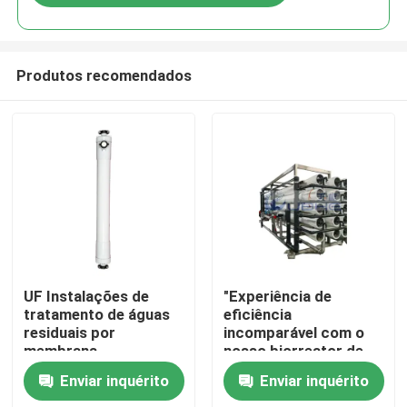
Produtos recomendados
Casa
UF Instalações de
"Experiência de
tratamento de águas
eficiência
residuais por
incomparável com o
Produtos
membrana
nosso biorreator de
membrana de alto
Enviar inquérito
Enviar inquérito
desempenho para
Vídeos
osmose reversa