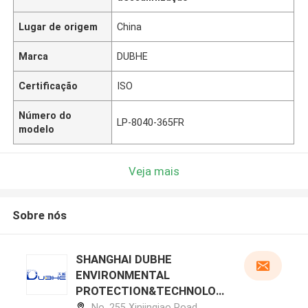
Lugar de origem
China
Marca
DUBHE
Certificação
ISO
Número do
LP-8040-365FR
modelo
Veja mais
Sobre nós
SHANGHAI DUBHE
ENVIRONMENTAL
PROTECTION&TECHNOLOG
Y CO.,LTD perfil do
No. 255 Xinjinqiao Road,