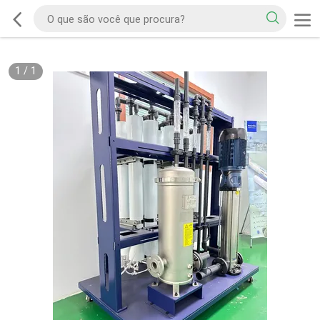
1
/
1