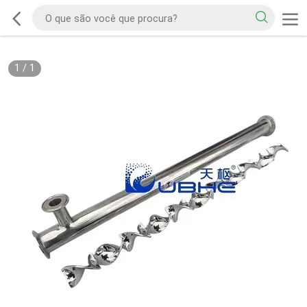
1
/
1