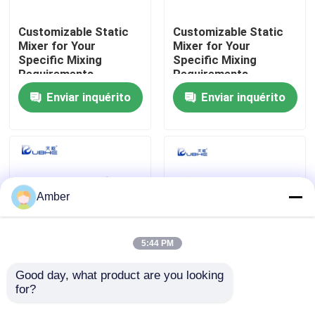
Customizable Static
Customizable Static
Sobre nós
Mixer for Your
Mixer for Your
Specific Mixing
Specific Mixing
Requirements
Requirements
Excursão da fábrica
Enviar inquérito
Enviar inquérito
Controle da qualidade
Contate-nos
Amber
Notícia
5:44 PM
Blogue
Good day, what product are you looking 
Obtenha
Homogeneização
for?
homogeneidade
contínua para reações
completa sem esforço
químicas precisas
Peça umas citações