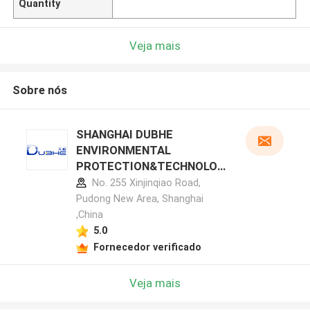
Quantity
Veja mais
Sobre nós
SHANGHAI DUBHE
ENVIRONMENTAL
PROTECTION&TECHNOLOG
Y CO.,LTD perfil do
No. 255 Xinjinqiao Road,
fabricante
Pudong New Area, Shanghai
,China
5.0
Fornecedor verificado
Veja mais