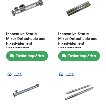
Innovative Static
Innovative Static
Mixer Detachable and
Mixer Detachable and
Fixed-Element
Fixed-Element
Versions for
Versions for
Customizable Surface
Customizable Surface
Enviar inquérito
Enviar inquérito
Treatment
Treatment
Casa
Produtos
Vídeos