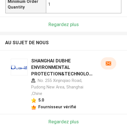
Minimum Order
1
Quantity
Regardez plus
AU SUJET DE NOUS
SHANGHAI DUBHE
ENVIRONMENTAL
PROTECTION&TECHNOLOG
Y CO.,LTD profil du fabricant
No. 255 Xinjinqiao Road,
Pudong New Area, Shanghai
,Chine
5.0
Fournisseur vérifié
Regardez plus