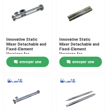
Innovative Static
Innovative Static
Mixer Detachable and
Mixer Detachable and
Fixed-Element
Fixed-Element
Versions for
Versions for
Customizable Surface
Customizable Surface
envoyer une
envoyer une
Treatment
Treatment
demande
demande
Maison
Produits
Vidéos