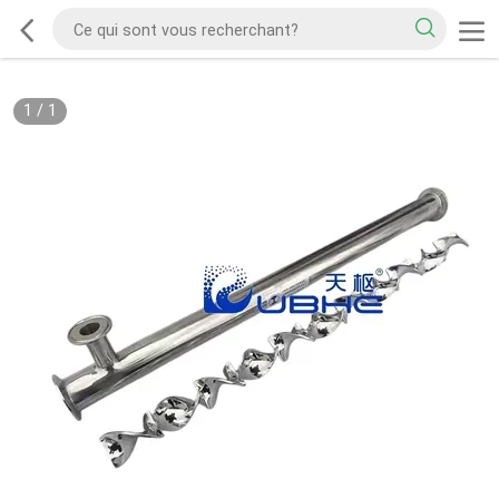
1
/
1