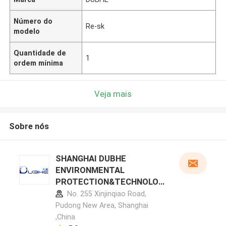
Número do
Re-sk
modelo
Quantidade de
1
ordem mínima
Veja mais
Sobre nós
SHANGHAI DUBHE
ENVIRONMENTAL
PROTECTION&TECHNOLOG
Y CO.,LTD perfil do
No. 255 Xinjinqiao Road,
fabricante
Pudong New Area, Shanghai
,China