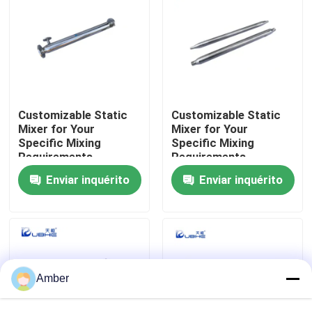
Sobre nós
Excursão da fábrica
Customizable Static
Customizable Static
Controle da qualidade
Mixer for Your
Mixer for Your
Specific Mixing
Specific Mixing
Requirements
Requirements
Contate-nos
Enviar inquérito
Enviar inquérito
Notícia
Blogue
Amber
Peça umas citações