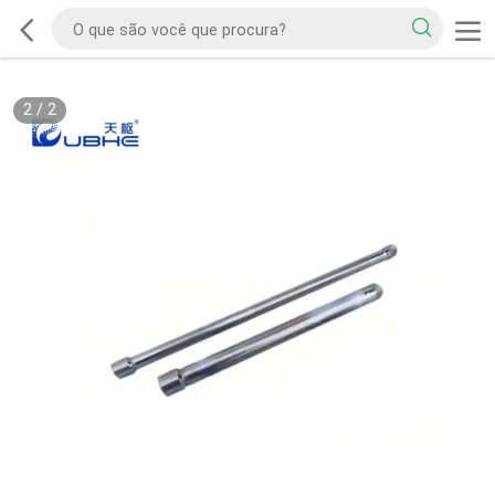
2
/
2