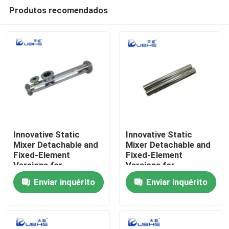
Produtos recomendados
Innovative Static
Innovative Static
Mixer Detachable and
Mixer Detachable and
Fixed-Element
Fixed-Element
Casa
Versions for
Versions for
Customizable Surface
Customizable Surface
Enviar inquérito
Enviar inquérito
Treatment
Treatment
Produtos
Vídeos