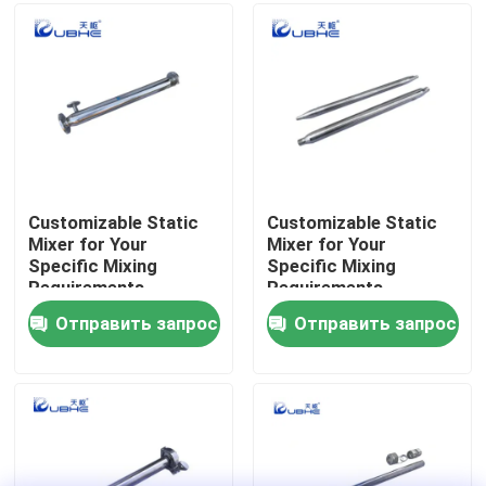
О нас
Путешествие фабрики
Проверка качества
Customizable Static
Customizable Static
Mixer for Your
Mixer for Your
Specific Mixing
Specific Mixing
Свяжитесь мы
Requirements
Requirements
Отправить запрос
Отправить запрос
Новости
Блог
Спросите цитату