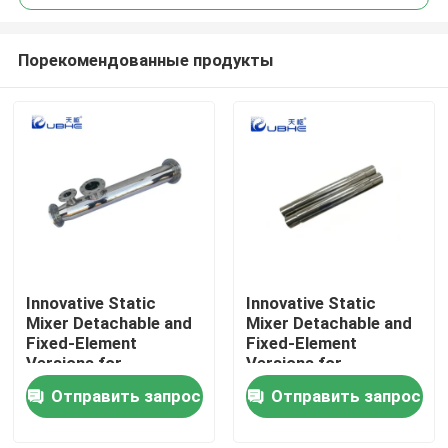
Порекомендованные продукты
Innovative Static
Innovative Static
Дом
Mixer Detachable and
Mixer Detachable and
Fixed-Element
Fixed-Element
Versions for
Versions for
Продукты
Customizable Surface
Customizable Surface
Отправить запрос
Отправить запрос
Treatment
Treatment
видео