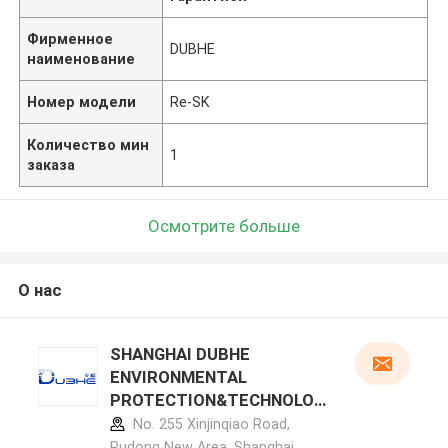
Фирменное
DUBHE
наименование
Номер модели
Re-SK
Количество мин
1
заказа
Осмотрите больше
О нас
SHANGHAI DUBHE
ENVIRONMENTAL
PROTECTION&TECHNOLOG
Y CO.,LTD профиль
No. 255 Xinjinqiao Road,
производителя
Pudong New Area, Shanghai