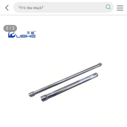
2
/
2