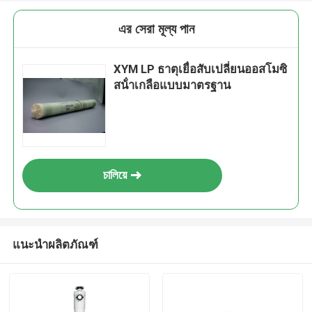
এর সেরা মূল্য পান
XYM LP ธาตุเยื่อสับเปลี่ยนออสโมซิ
สน้ําเกลือแบบมาตรฐาน
চালিয়ে
แนะนำผลิตภัณฑ์