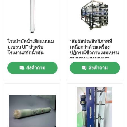
โรงบำบัดน้ำเสียแบบเม
"สัมผัสประสิทธิภาพที่
มเบรน UF สำหรับ
เหนือกว่าด้วยเครื่อง
โรงงานสกัดน้ำมัน
ปฏิกรณ์ชีวภาพเมมเบรน
สมรรถนะสูงของเรา
สำหรับการ Reverse
ส่งคำถาม
ส่งคำถาม
Osmosis"
บ้าน
สินค้า
วิดีโอ