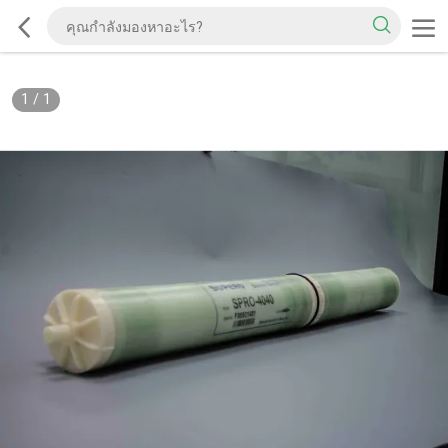
1
/
1