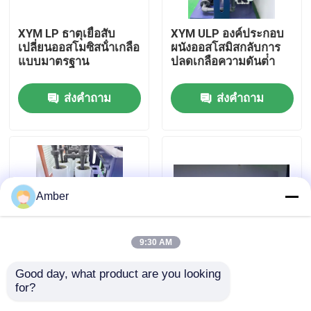
XYM LP ธาตุเยื่อสับ
XYM ULP องค์ประกอบ
เกี่ยวกับเรา
เปลี่ยนออสโมซิสน้ําเกลือ
ผนังออสโสมิสกลับการ
แบบมาตรฐาน
ปลดเกลือความดันต่ํา
ทัวร์โรงงาน
ส่งคำถาม
ส่งคำถาม
ควบคุมคุณภาพ
ติดต่อเรา
Amber
ข่าว
9:30 AM
บล็อก
Good day, what product are you looking 
XYM องค์ประกอบเยื่อ
XYM Anti Pollution
for?
ความละลายสูง
High Salinity
ขอใบเสนอราคา
Membrane Element