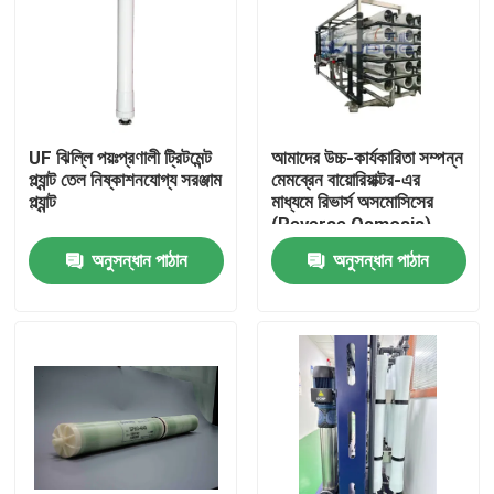
UF ঝিল্লি পয়ঃপ্রণালী ট্রিটমেন্ট
আমাদের উচ্চ-কার্যকারিতা সম্পন্ন
প্ল্যান্ট তেল নিষ্কাশনযোগ্য সরঞ্জাম
মেমব্রেন বায়োরিয়াক্টর-এর
প্ল্যান্ট
মাধ্যমে রিভার্স অসমোসিসের
(Reverse Osmosis)
ক্ষেত্রে অতুলনীয় দক্ষতা অর্জন
অনুসন্ধান পাঠান
অনুসন্ধান পাঠান
করুন
বাড়ি
পণ্য
ভিডিও