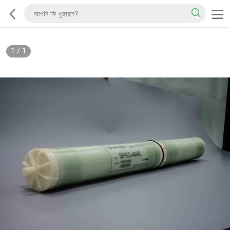
1
/
1