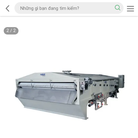
2
/
2