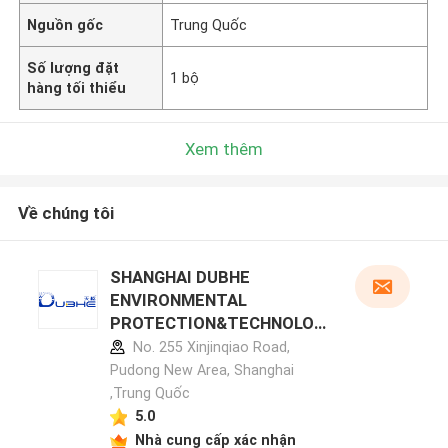
Nguồn gốc
Trung Quốc
Số lượng đặt
1 bộ
hàng tối thiểu
Xem thêm
Về chúng tôi
SHANGHAI DUBHE
ENVIRONMENTAL
PROTECTION&TECHNOLOG
Y CO.,LTD hồ sơ nhà sản xuất
No. 255 Xinjinqiao Road,
Pudong New Area, Shanghai
,Trung Quốc
5.0
Nhà cung cấp xác nhận