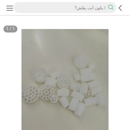
1
/
1