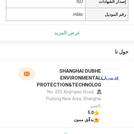
إصدار الشهادات
ISO
رقم الموديل
mbbr
عرض المزيد
حول نا
SHANGHAI DUBHE
ENVIRONMENTAL
PROTECTION&TECHNOLOG
Y CO.,LTD الملف الشركة
No. 255 Xinjinqiao Road,
المصنعة
Pudong New Area, Shanghai
,الصين
5.0
يدقّق ممون