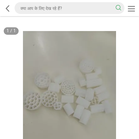
1
/
1