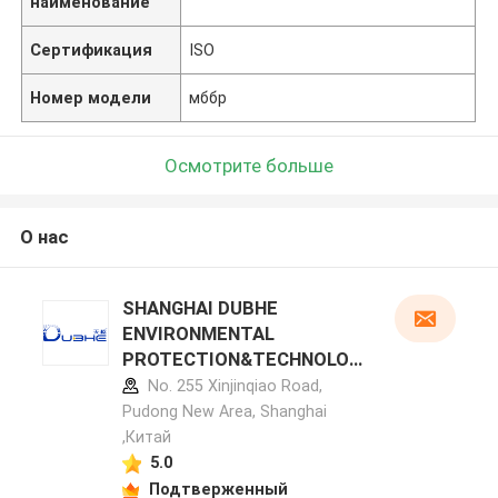
наименование
Сертификация
ISO
Номер модели
мббр
Осмотрите больше
О нас
SHANGHAI DUBHE
ENVIRONMENTAL
PROTECTION&TECHNOLOG
Y CO.,LTD профиль
No. 255 Xinjinqiao Road,
производителя
Pudong New Area, Shanghai
,Китай
5.0
Подтверженный