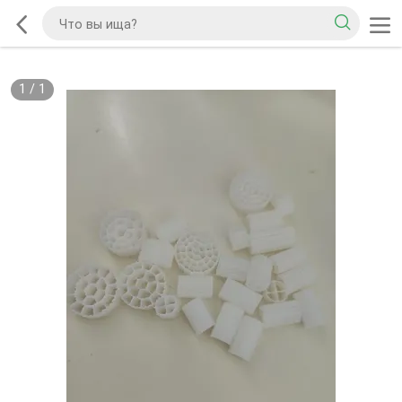
1
/
1